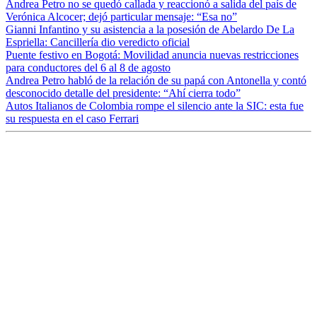
Andrea Petro no se quedó callada y reaccionó a salida del país de
Verónica Alcocer; dejó particular mensaje: “Esa no”
Gianni Infantino y su asistencia a la posesión de Abelardo De La
Espriella: Cancillería dio veredicto oficial
Puente festivo en Bogotá: Movilidad anuncia nuevas restricciones
para conductores del 6 al 8 de agosto
Andrea Petro habló de la relación de su papá con Antonella y contó
desconocido detalle del presidente: “Ahí cierra todo”
Autos Italianos de Colombia rompe el silencio ante la SIC: esta fue
su respuesta en el caso Ferrari