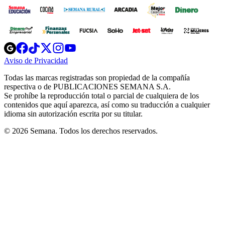
Opens
Opens
Opens
Opens
Opens
in
in
in
in
in
Aviso de Privacidad
Opens
new
new
new
new
new
in
window
window
window
window
window
Todas las marcas registradas son propiedad de la compañía
new
respectiva o de PUBLICACIONES SEMANA S.A.
window
Se prohíbe la reproducción total o parcial de cualquiera de los
contenidos que aquí aparezca, así como su traducción a cualquier
idioma sin autorización escrita por su titular.
© 2026 Semana. Todos los derechos reservados.