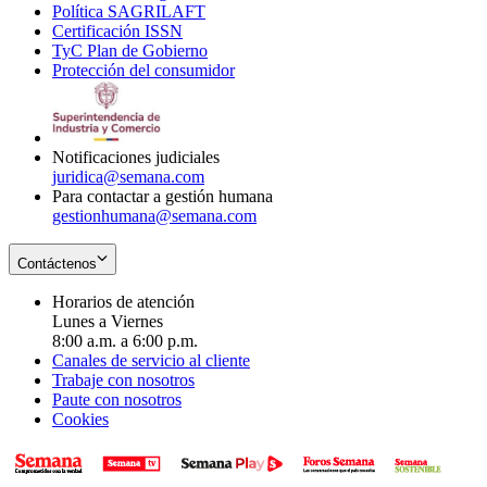
Política SAGRILAFT
Opens
new
in
window
Certificación ISSN
Opens
in
window
new
TyC Plan de Gobierno
in
new
Opens
window
Protección del consumidor
new
window
in
Opens
window
new
in
window
new
window
Notificaciones judiciales
juridica@semana.com
Para contactar a gestión humana
gestionhumana@semana.com
Contáctenos
Horarios de atención
Lunes a Viernes
8:00 a.m. a 6:00 p.m.
Canales de servicio al cliente
Trabaje con nosotros
Paute con nosotros
Cookies