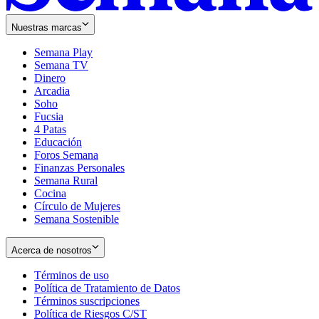
Nuestras marcas
Semana Play
Semana TV
Dinero
Arcadia
Soho
Opens
Fucsia
in
Opens
4 Patas
new
in
Educación
window
new
Foros Semana
window
Finanzas Personales
Semana Rural
Cocina
Círculo de Mujeres
Semana Sostenible
Acerca de nosotros
Términos de uso
Opens
Política de Tratamiento de Datos
in
Opens
Términos suscripciones
new
Opens
in
Política de Riesgos C/ST
window
in
Opens
new