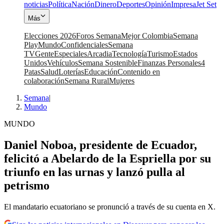
noticias
Política
Nación
Dinero
Deportes
Opinión
Impresa
Jet Set
Más
Elecciones 2026
Foros Semana
Mejor Colombia
Semana
Play
Mundo
Confidenciales
Semana
TV
Gente
Especiales
Arcadia
Tecnología
Turismo
Estados
Unidos
Vehículos
Semana Sostenible
Finanzas Personales
4
Patas
Salud
Loterías
Educación
Contenido en
colaboración
Semana Rural
Mujeres
Semana
|
Mundo
MUNDO
Daniel Noboa, presidente de Ecuador,
felicitó a Abelardo de la Espriella por su
triunfo en las urnas y lanzó pulla al
petrismo
El mandatario ecuatoriano se pronunció a través de su cuenta en X.