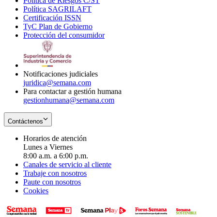
Política de Riesgos C/ST
window
in
Opens
new
Política SAGRILAFT
Opens
new
in
window
Certificación ISSN
Opens
in
window
new
TyC Plan de Gobierno
in
new
Opens
window
Protección del consumidor
new
window
in
Opens
window
new
in
window
new
window
Notificaciones judiciales
juridica@semana.com
Para contactar a gestión humana
gestionhumana@semana.com
Contáctenos
Horarios de atención
Lunes a Viernes
8:00 a.m. a 6:00 p.m.
Canales de servicio al cliente
Trabaje con nosotros
Paute con nosotros
Cookies