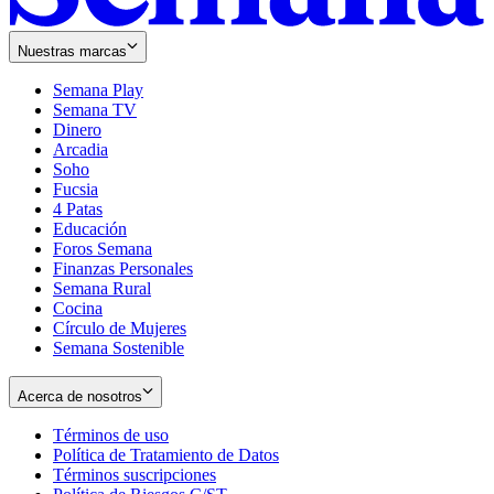
Nuestras marcas
Semana Play
Semana TV
Dinero
Arcadia
Soho
Opens
Fucsia
in
Opens
4 Patas
new
in
Educación
window
new
Foros Semana
window
Finanzas Personales
Semana Rural
Cocina
Círculo de Mujeres
Semana Sostenible
Acerca de nosotros
Términos de uso
Opens
Política de Tratamiento de Datos
in
Opens
Términos suscripciones
new
Opens
in