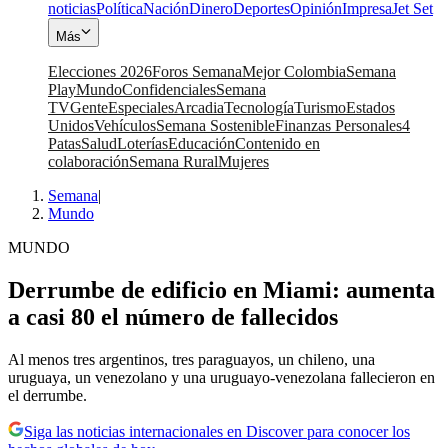
noticias
Política
Nación
Dinero
Deportes
Opinión
Impresa
Jet Set
Más
Elecciones 2026
Foros Semana
Mejor Colombia
Semana
Play
Mundo
Confidenciales
Semana
TV
Gente
Especiales
Arcadia
Tecnología
Turismo
Estados
Unidos
Vehículos
Semana Sostenible
Finanzas Personales
4
Patas
Salud
Loterías
Educación
Contenido en
colaboración
Semana Rural
Mujeres
Semana
|
Mundo
MUNDO
Derrumbe de edificio en Miami: aumenta
a casi 80 el número de fallecidos
Al menos tres argentinos, tres paraguayos, un chileno, una
uruguaya, un venezolano y una uruguayo-venezolana fallecieron en
el derrumbe.
Siga las noticias internacionales en Discover para conocer los