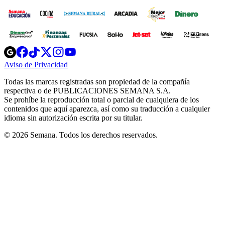
Opens
Opens
Opens
Opens
Opens
in
in
in
in
in
Aviso de Privacidad
Opens
new
new
new
new
new
in
window
window
window
window
window
Todas las marcas registradas son propiedad de la compañía
new
respectiva o de PUBLICACIONES SEMANA S.A.
window
Se prohíbe la reproducción total o parcial de cualquiera de los
contenidos que aquí aparezca, así como su traducción a cualquier
idioma sin autorización escrita por su titular.
© 2026 Semana. Todos los derechos reservados.