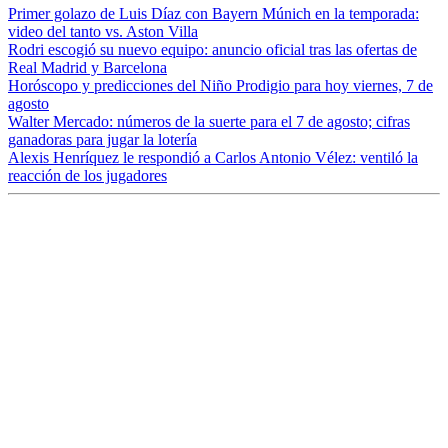
Primer golazo de Luis Díaz con Bayern Múnich en la temporada:
video del tanto vs. Aston Villa
Rodri escogió su nuevo equipo: anuncio oficial tras las ofertas de
Real Madrid y Barcelona
Horóscopo y predicciones del Niño Prodigio para hoy viernes, 7 de
agosto
Walter Mercado: números de la suerte para el 7 de agosto; cifras
ganadoras para jugar la lotería
Alexis Henríquez le respondió a Carlos Antonio Vélez: ventiló la
reacción de los jugadores