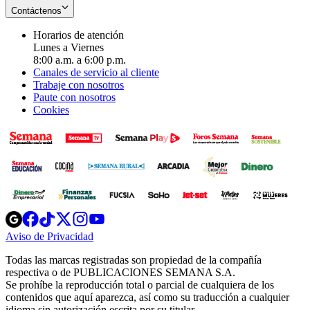
Contáctenos
Horarios de atención
Lunes a Viernes
8:00 a.m. a 6:00 p.m.
Canales de servicio al cliente
Trabaje con nosotros
Paute con nosotros
Cookies
Opens
Opens
Opens
Opens
Opens
in
in
in
in
in
Aviso de Privacidad
Opens
new
new
new
new
new
in
window
window
window
window
window
Todas las marcas registradas son propiedad de la compañía
new
respectiva o de PUBLICACIONES SEMANA S.A.
window
Se prohíbe la reproducción total o parcial de cualquiera de los
contenidos que aquí aparezca, así como su traducción a cualquier
idioma sin autorización escrita por su titular.