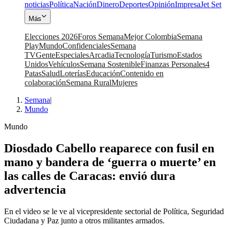
noticias
Política
Nación
Dinero
Deportes
Opinión
Impresa
Jet Set
Más
Elecciones 2026
Foros Semana
Mejor Colombia
Semana
Play
Mundo
Confidenciales
Semana
TV
Gente
Especiales
Arcadia
Tecnología
Turismo
Estados
Unidos
Vehículos
Semana Sostenible
Finanzas Personales
4
Patas
Salud
Loterías
Educación
Contenido en
colaboración
Semana Rural
Mujeres
Semana
|
Mundo
Mundo
Diosdado Cabello reaparece con fusil en
mano y bandera de ‘guerra o muerte’ en
las calles de Caracas: envió dura
advertencia
En el video se le ve al vicepresidente sectorial de Política, Seguridad
Ciudadana y Paz junto a otros militantes armados.