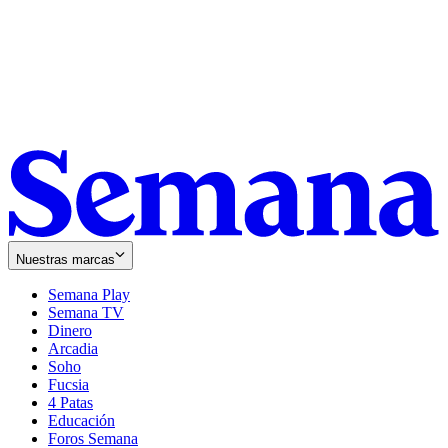
Nuestras marcas
Semana Play
Semana TV
Dinero
Arcadia
Soho
Opens
Fucsia
in
Opens
4 Patas
new
in
Educación
window
new
Foros Semana
window