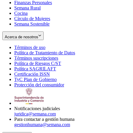
Finanzas Personales
Semana Rural
Cocina
Círculo de Mujeres
Semana Sostenible
Acerca de nosotros
Términos de uso
Opens
Política de Tratamiento de Datos
in
Opens
Términos suscripciones
new
Opens
in
Política de Riesgos C/ST
window
in
Opens
new
Política SAGRILAFT
Opens
new
in
window
Certificación ISSN
Opens
in
window
new
TyC Plan de Gobierno
in
new
Opens
window
Protección del consumidor
new
window
in
Opens
window
new
in
window
new
window
Notificaciones judiciales
juridica@semana.com
Para contactar a gestión humana
gestionhumana@semana.com