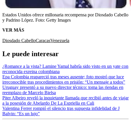
Estados Unidos ofrece millonaria recompensa por Diosdado Cabello
y Padrino López.
Foto:
Getty Images
VER MÁS
Diosdado Cabello
Caracas
Venezuela
Le puede interesar
¿Romance a la vista? Lamine Yamal habría sido visto en un yate con
reconocida exreina colombiana
Epa Colombia reapareció tras meses ausente; foto mostró que luce
irreconocible tras procedimientos en prisión: “Un mensaje a todos”
Uruguay presentó a su nuevo director técnico: toma las riendas en
reemplazo de Marcelo Bielsa
Piter Albeiro reveló la inquietante llamada que recibió antes de viajar
a la posesión de Abelardo De La Espriella en Cali
Valentina Ferrer rompió el silencio tras supuesta infidelidad de J
Balvin: “Es un lujo”