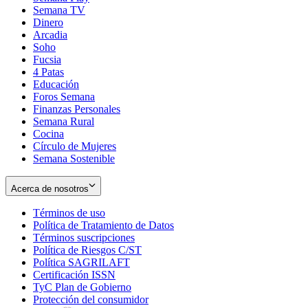
Semana TV
Dinero
Arcadia
Soho
Opens
Fucsia
in
Opens
4 Patas
new
in
Educación
window
new
Foros Semana
window
Finanzas Personales
Semana Rural
Cocina
Círculo de Mujeres
Semana Sostenible
Acerca de nosotros
Términos de uso
Opens
Política de Tratamiento de Datos
in
Opens
Términos suscripciones
new
Opens
in
Política de Riesgos C/ST
window
in
Opens
new
Política SAGRILAFT
Opens
new
in
window
Certificación ISSN
Opens
in
window
new
TyC Plan de Gobierno
in
new
Opens
window
Protección del consumidor
new
window
in
Opens