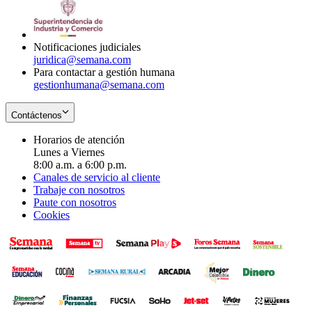
window
new
in
window
new
window
Notificaciones judiciales
juridica@semana.com
Para contactar a gestión humana
gestionhumana@semana.com
Contáctenos
Horarios de atención
Lunes a Viernes
8:00 a.m. a 6:00 p.m.
Canales de servicio al cliente
Trabaje con nosotros
Paute con nosotros
Cookies