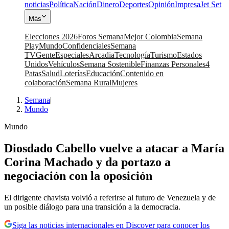
noticias
Política
Nación
Dinero
Deportes
Opinión
Impresa
Jet Set
Más
Elecciones 2026
Foros Semana
Mejor Colombia
Semana
Play
Mundo
Confidenciales
Semana
TV
Gente
Especiales
Arcadia
Tecnología
Turismo
Estados
Unidos
Vehículos
Semana Sostenible
Finanzas Personales
4
Patas
Salud
Loterías
Educación
Contenido en
colaboración
Semana Rural
Mujeres
Semana
|
Mundo
Mundo
Diosdado Cabello vuelve a atacar a María
Corina Machado y da portazo a
negociación con la oposición
El dirigente chavista volvió a referirse al futuro de Venezuela y de
un posible diálogo para una transición a la democracia.
Siga las noticias internacionales en Discover para conocer los