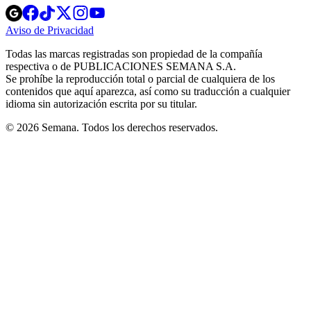
Opens
Opens
Opens
Opens
Opens
in
in
in
in
in
Aviso de Privacidad
Opens
new
new
new
new
new
in
window
window
window
window
window
Todas las marcas registradas son propiedad de la compañía
new
respectiva o de PUBLICACIONES SEMANA S.A.
window
Se prohíbe la reproducción total o parcial de cualquiera de los
contenidos que aquí aparezca, así como su traducción a cualquier
idioma sin autorización escrita por su titular.
© 2026 Semana. Todos los derechos reservados.