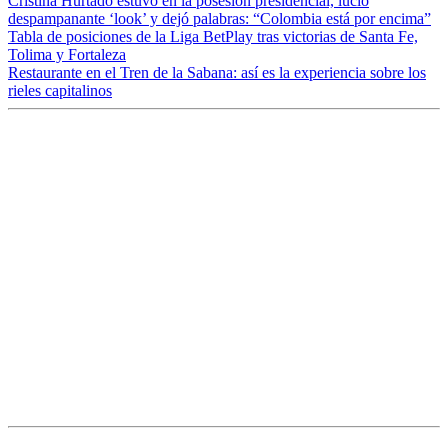
Cristina Hurtado estuvo en la posesión presidencial, lució
despampanante ‘look’ y dejó palabras: “Colombia está por encima”
Tabla de posiciones de la Liga BetPlay tras victorias de Santa Fe,
Tolima y Fortaleza
Restaurante en el Tren de la Sabana: así es la experiencia sobre los
rieles capitalinos