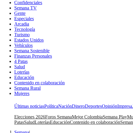
Confidenciales
Semana TV
Gente
Especiales
Arcadia
Tecnología
Turismo
Estados Unidos
Vehículos
Semana Sostenible
Finanzas Personales
4 Patas
Salud
Loterías
Educación
Contenido en colaboración
Semana Rural
Mujeres
Últimas noticias
Política
Nación
Dinero
Deportes
Opinión
Impresa
Elecciones 2026
Foros Semana
Mejor Colombia
Semana Play
Mu
Patas
Salud
Loterías
Educación
Contenido en colaboración
Seman
Semana
|