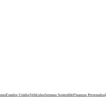
ismo
Estados Unidos
Vehículos
Semana Sostenible
Finanzas Personales
4