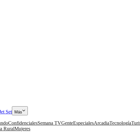
Jet Set
Más
ndo
Confidenciales
Semana TV
Gente
Especiales
Arcadia
Tecnología
Tur
a Rural
Mujeres