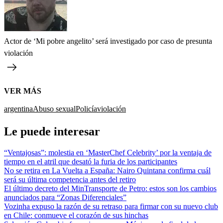
Actor de ‘Mi pobre angelito’ será investigado por caso de presunta
violación
VER MÁS
argentina
Abuso sexual
Policía
violación
Le puede interesar
“Ventajosas”: molestia en ‘MasterChef Celebrity’ por la ventaja de
tiempo en el atril que desató la furia de los participantes
No se retira en La Vuelta a España: Nairo Quintana confirma cuál
será su última competencia antes del retiro
El último decreto del MinTransporte de Petro: estos son los cambios
anunciados para “Zonas Diferenciales”
Vozinha expuso la razón de su retraso para firmar con su nuevo club
en Chile: conmueve el corazón de sus hinchas