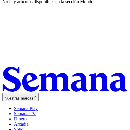
No hay artículos disponibles en la sección
Mundo
.
Nuestras marcas
Semana Play
Semana TV
Dinero
Arcadia
Soho
Opens