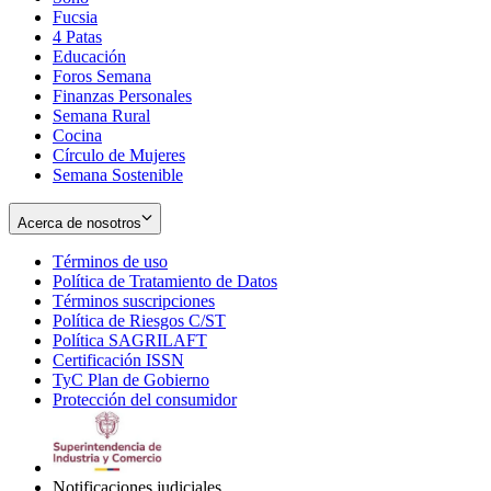
Fucsia
in
Opens
4 Patas
new
in
Educación
window
new
Foros Semana
window
Finanzas Personales
Semana Rural
Cocina
Círculo de Mujeres
Semana Sostenible
Acerca de nosotros
Términos de uso
Opens
Política de Tratamiento de Datos
in
Opens
Términos suscripciones
new
Opens
in
Política de Riesgos C/ST
window
in
Opens
new
Política SAGRILAFT
Opens
new
in
window
Certificación ISSN
Opens
in
window
new
TyC Plan de Gobierno
in
new
Opens
window
Protección del consumidor
new
window
in
Opens
window
new
in
window
new
window
Notificaciones judiciales