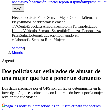
noticias
Política
Nación
Dinero
Deportes
Opinión
Impresa
Jet Set
Más
Elecciones 2026
Foros Semana
Mejor Colombia
Semana
Play
Mundo
Confidenciales
Semana
TV
Gente
Especiales
Arcadia
Tecnología
Turismo
Estados
Unidos
Vehículos
Semana Sostenible
Finanzas Personales
4
Patas
Salud
Loterías
Educación
Contenido en
colaboración
Semana Rural
Mujeres
Semana
|
Mundo
Argentina
Dos policías son señalados de abusar de
una mujer que fue a poner un denuncio
Los datos arrojados por el GPS son un factor determinante en la
investigación, pues coinciden con la narración hecha por la mujer al
revelar que fue violada.
Siga las noticias internacionales en Discover para conocer los