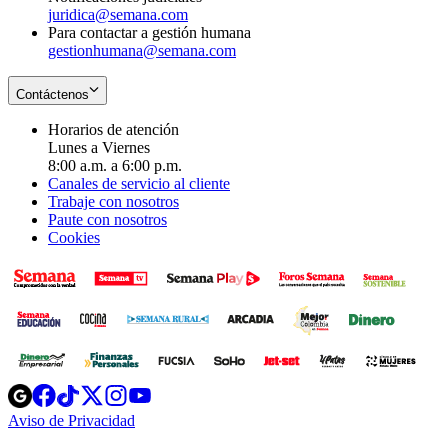
juridica@semana.com
Para contactar a gestión humana
gestionhumana@semana.com
Contáctenos
Horarios de atención
Lunes a Viernes
8:00 a.m. a 6:00 p.m.
Canales de servicio al cliente
Trabaje con nosotros
Paute con nosotros
Cookies
Opens
Opens
Opens
Opens
Opens
in
in
in
in
in
Aviso de Privacidad
Opens
new
new
new
new
new
in
window
window
window
window
window