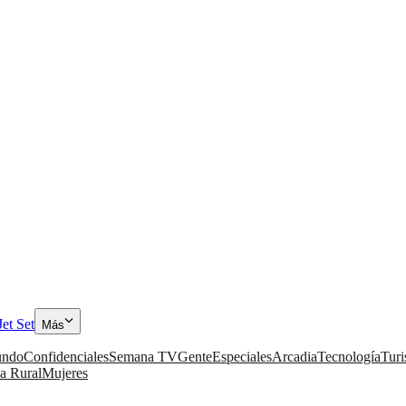
Jet Set
Más
ndo
Confidenciales
Semana TV
Gente
Especiales
Arcadia
Tecnología
Tur
a Rural
Mujeres