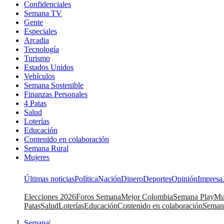
Confidenciales
Semana TV
Gente
Especiales
Arcadia
Tecnología
Turismo
Estados Unidos
Vehículos
Semana Sostenible
Finanzas Personales
4 Patas
Salud
Loterías
Educación
Contenido en colaboración
Semana Rural
Mujeres
Últimas noticias
Política
Nación
Dinero
Deportes
Opinión
Impresa
Elecciones 2026
Foros Semana
Mejor Colombia
Semana Play
Mu
Patas
Salud
Loterías
Educación
Contenido en colaboración
Seman
Semana
|