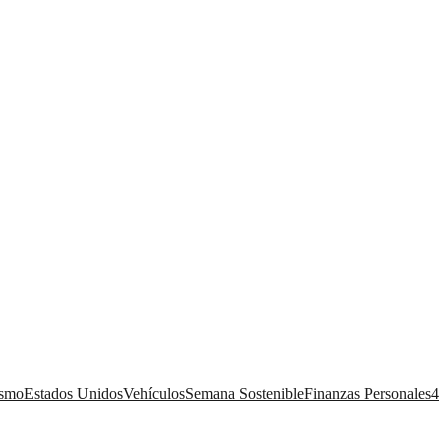
ismo
Estados Unidos
Vehículos
Semana Sostenible
Finanzas Personales
4