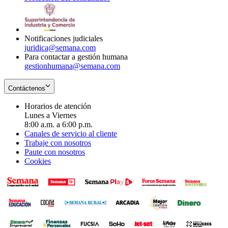
window
new
in
window
new
window
Notificaciones judiciales
juridica@semana.com
Para contactar a gestión humana
gestionhumana@semana.com
Contáctenos
Horarios de atención
Lunes a Viernes
8:00 a.m. a 6:00 p.m.
Canales de servicio al cliente
Trabaje con nosotros
Paute con nosotros
Cookies