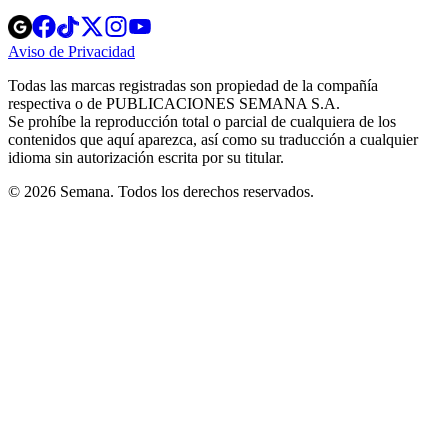
Opens
Opens
Opens
Opens
Opens
in
in
in
in
in
Aviso de Privacidad
Opens
new
new
new
new
new
in
window
window
window
window
window
Todas las marcas registradas son propiedad de la compañía
new
respectiva o de PUBLICACIONES SEMANA S.A.
window
Se prohíbe la reproducción total o parcial de cualquiera de los
contenidos que aquí aparezca, así como su traducción a cualquier
idioma sin autorización escrita por su titular.
© 2026 Semana. Todos los derechos reservados.