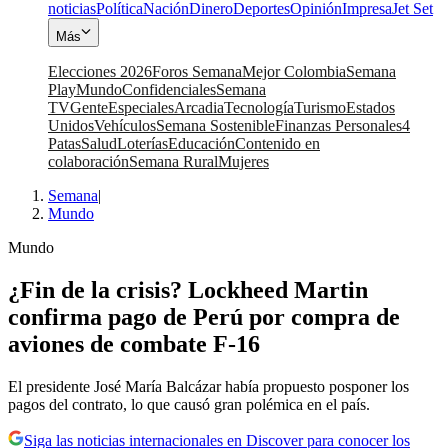
noticias
Política
Nación
Dinero
Deportes
Opinión
Impresa
Jet Set
Más
Elecciones 2026
Foros Semana
Mejor Colombia
Semana
Play
Mundo
Confidenciales
Semana
TV
Gente
Especiales
Arcadia
Tecnología
Turismo
Estados
Unidos
Vehículos
Semana Sostenible
Finanzas Personales
4
Patas
Salud
Loterías
Educación
Contenido en
colaboración
Semana Rural
Mujeres
Semana
|
Mundo
Mundo
¿Fin de la crisis? Lockheed Martin
confirma pago de Perú por compra de
aviones de combate F-16
El presidente José María Balcázar había propuesto posponer los
pagos del contrato, lo que causó gran polémica en el país.
Siga las noticias internacionales en Discover para conocer los