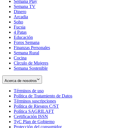
Semana Play
Semana TV
Dinero
Arcadia
Soho
Opens
Fucsia
in
Opens
4 Patas
new
in
Educación
window
new
Foros Semana
window
Finanzas Personales
Semana Rural
Cocina
Círculo de Mujeres
Semana Sostenible
Acerca de nosotros
Términos de uso
Opens
Política de Tratamiento de Datos
in
Opens
Términos suscripciones
new
Opens
in
Política de Riesgos C/ST
window
in
Opens
new
Política SAGRILAFT
Opens
new
in
window
Certificación ISSN
Opens
in
window
new
TyC Plan de Gobierno
in
new
Opens
window
Protección del consumidor
new
window
in
Opens