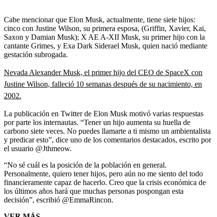
Cabe mencionar que Elon Musk, actualmente, tiene siete hijos:
cinco con Justine Wilson, su primera esposa, (Griffin, Xavier, Kai,
Saxon y Damian Musk); X AE A-XII Musk, su primer hijo con la
cantante Grimes, y Exa Dark Siderael Musk, quien nació mediante
gestación subrogada.
Nevada Alexander Musk, el primer hijo del CEO de SpaceX con
Justine Wilson, falleció 10 semanas después de su nacimiento, en
2002.
La publicación en Twitter de Elon Musk motivó varias respuestas
por parte los internautas. “Tener un hijo aumenta su huella de
carbono siete veces. No puedes llamarte a ti mismo un ambientalista
y predicar esto”, dice uno de los comentarios destacados, escrito por
el usuario @Jthmeow.
“No sé cuál es la posición de la población en general.
Personalmente, quiero tener hijos, pero aún no me siento del todo
financieramente capaz de hacerlo. Creo que la crisis económica de
los últimos años hará que muchas personas pospongan esta
decisión”, escribió @EmmaRincon.
VER MÁS