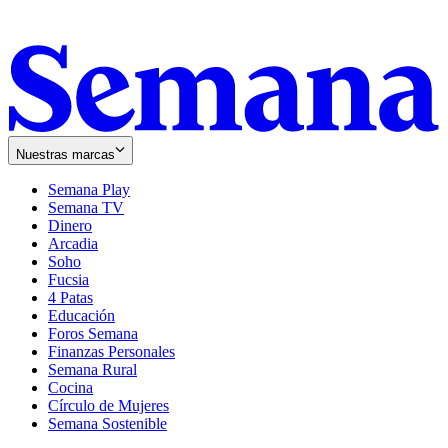
Nuestras marcas
Semana Play
Semana TV
Dinero
Arcadia
Soho
Opens
Fucsia
in
Opens
4 Patas
new
in
Educación
window
new
Foros Semana
window
Finanzas Personales
Semana Rural
Cocina
Círculo de Mujeres
Semana Sostenible