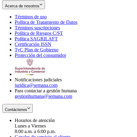
Acerca de nosotros
Términos de uso
Opens
Política de Tratamiento de Datos
in
Opens
Términos suscripciones
new
Opens
in
Política de Riesgos C/ST
window
in
Opens
new
Política SAGRILAFT
Opens
new
in
window
Certificación ISSN
Opens
in
window
new
TyC Plan de Gobierno
in
new
Opens
window
Protección del consumidor
new
window
in
Opens
window
new
in
window
new
window
Notificaciones judiciales
juridica@semana.com
Para contactar a gestión humana
gestionhumana@semana.com
Contáctenos
Horarios de atención
Lunes a Viernes
8:00 a.m. a 6:00 p.m.
Canales de servicio al cliente