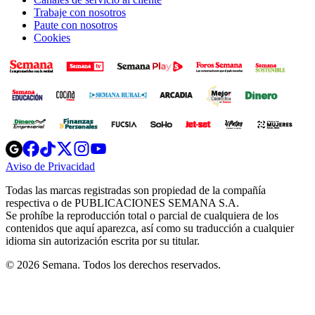
Trabaje con nosotros
Paute con nosotros
Cookies
Opens
Opens
Opens
Opens
Opens
in
in
in
in
in
Aviso de Privacidad
Opens
new
new
new
new
new
in
window
window
window
window
window
Todas las marcas registradas son propiedad de la compañía
new
respectiva o de PUBLICACIONES SEMANA S.A.
window
Se prohíbe la reproducción total o parcial de cualquiera de los
contenidos que aquí aparezca, así como su traducción a cualquier
idioma sin autorización escrita por su titular.
© 2026 Semana. Todos los derechos reservados.