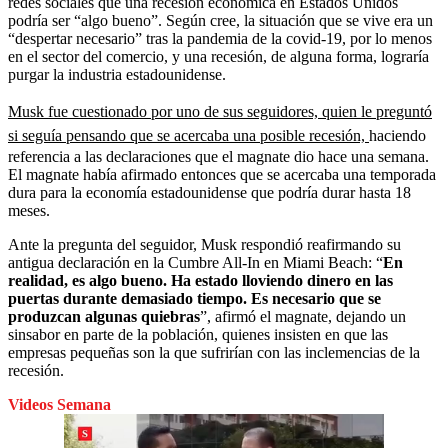
redes sociales que una recesión económica en Estados Unidos
podría ser “algo bueno”. Según cree, la situación que se vive era un
“despertar necesario” tras la pandemia de la covid-19, por lo menos
en el sector del comercio, y una recesión, de alguna forma, lograría
purgar la industria estadounidense.
Musk fue cuestionado por uno de sus seguidores, quien le preguntó
si seguía pensando que se acercaba una posible recesión,
haciendo
referencia a las declaraciones que el magnate dio hace una semana.
El magnate había afirmado entonces que se acercaba una temporada
dura para la economía estadounidense que podría durar hasta 18
meses.
Ante la pregunta del seguidor, Musk respondió reafirmando su
antigua declaración en la Cumbre All-In en Miami Beach: “
En
realidad, es algo bueno. Ha estado lloviendo dinero en las
puertas durante demasiado tiempo. Es necesario que se
produzcan algunas quiebras
”, afirmó el magnate, dejando un
sinsabor en parte de la población, quienes insisten en que las
empresas pequeñas son la que sufrirían con las inclemencias de la
recesión.
Videos Semana