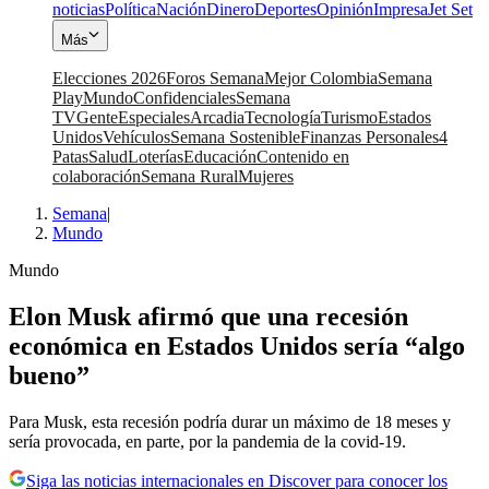
noticias
Política
Nación
Dinero
Deportes
Opinión
Impresa
Jet Set
Más
Elecciones 2026
Foros Semana
Mejor Colombia
Semana
Play
Mundo
Confidenciales
Semana
TV
Gente
Especiales
Arcadia
Tecnología
Turismo
Estados
Unidos
Vehículos
Semana Sostenible
Finanzas Personales
4
Patas
Salud
Loterías
Educación
Contenido en
colaboración
Semana Rural
Mujeres
Semana
|
Mundo
Mundo
Elon Musk afirmó que una recesión
económica en Estados Unidos sería “algo
bueno”
Para Musk, esta recesión podría durar un máximo de 18 meses y
sería provocada, en parte, por la pandemia de la covid-19.
Siga las noticias internacionales en Discover para conocer los