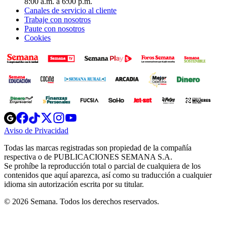
8:00 a.m. a 6:00 p.m.
Canales de servicio al cliente
Trabaje con nosotros
Paute con nosotros
Cookies
Opens
Opens
Opens
Opens
Opens
in
in
in
in
in
Aviso de Privacidad
Opens
new
new
new
new
new
in
window
window
window
window
window
Todas las marcas registradas son propiedad de la compañía
new
respectiva o de PUBLICACIONES SEMANA S.A.
window
Se prohíbe la reproducción total o parcial de cualquiera de los
contenidos que aquí aparezca, así como su traducción a cualquier
idioma sin autorización escrita por su titular.
© 2026 Semana. Todos los derechos reservados.