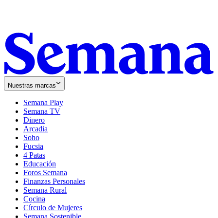
Nuestras marcas
Semana Play
Semana TV
Dinero
Arcadia
Soho
Opens
Fucsia
in
Opens
4 Patas
new
in
Educación
window
new
Foros Semana
window
Finanzas Personales
Semana Rural
Cocina
Círculo de Mujeres
Semana Sostenible