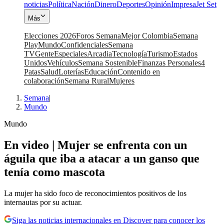
noticias
Política
Nación
Dinero
Deportes
Opinión
Impresa
Jet Set
Más
Elecciones 2026
Foros Semana
Mejor Colombia
Semana
Play
Mundo
Confidenciales
Semana
TV
Gente
Especiales
Arcadia
Tecnología
Turismo
Estados
Unidos
Vehículos
Semana Sostenible
Finanzas Personales
4
Patas
Salud
Loterías
Educación
Contenido en
colaboración
Semana Rural
Mujeres
Semana
|
Mundo
Mundo
En video | Mujer se enfrenta con un
águila que iba a atacar a un ganso que
tenía como mascota
La mujer ha sido foco de reconocimientos positivos de los
internautas por su actuar.
Siga las noticias internacionales en Discover para conocer los