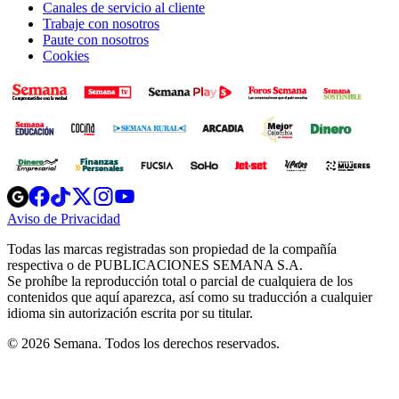
Canales de servicio al cliente
Trabaje con nosotros
Paute con nosotros
Cookies
Opens
Opens
Opens
Opens
Opens
in
in
in
in
in
Aviso de Privacidad
Opens
new
new
new
new
new
in
window
window
window
window
window
Todas las marcas registradas son propiedad de la compañía
new
respectiva o de PUBLICACIONES SEMANA S.A.
window
Se prohíbe la reproducción total o parcial de cualquiera de los
contenidos que aquí aparezca, así como su traducción a cualquier
idioma sin autorización escrita por su titular.
© 2026 Semana. Todos los derechos reservados.