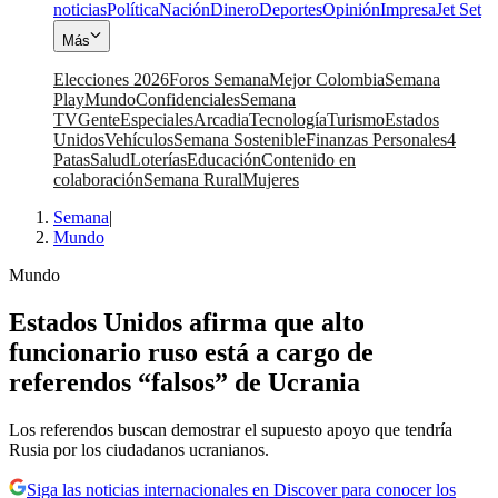
noticias
Política
Nación
Dinero
Deportes
Opinión
Impresa
Jet Set
Más
Elecciones 2026
Foros Semana
Mejor Colombia
Semana
Play
Mundo
Confidenciales
Semana
TV
Gente
Especiales
Arcadia
Tecnología
Turismo
Estados
Unidos
Vehículos
Semana Sostenible
Finanzas Personales
4
Patas
Salud
Loterías
Educación
Contenido en
colaboración
Semana Rural
Mujeres
Semana
|
Mundo
Mundo
Estados Unidos afirma que alto
funcionario ruso está a cargo de
referendos “falsos” de Ucrania
Los referendos buscan demostrar el supuesto apoyo que tendría
Rusia por los ciudadanos ucranianos.
Siga las noticias internacionales en Discover para conocer los