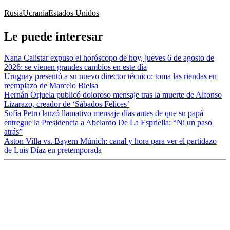
Rusia
Ucrania
Estados Unidos
Le puede interesar
Nana Calistar expuso el horóscopo de hoy, jueves 6 de agosto de
2026: se vienen grandes cambios en este día
Uruguay presentó a su nuevo director técnico: toma las riendas en
reemplazo de Marcelo Bielsa
Hernán Orjuela publicó doloroso mensaje tras la muerte de Alfonso
Lizarazo, creador de ‘Sábados Felices’
Sofía Petro lanzó llamativo mensaje días antes de que su papá
entregue la Presidencia a Abelardo De La Espriella: “Ni un paso
atrás”
Aston Villa vs. Bayern Múnich: canal y hora para ver el partidazo
de Luis Díaz en pretemporada