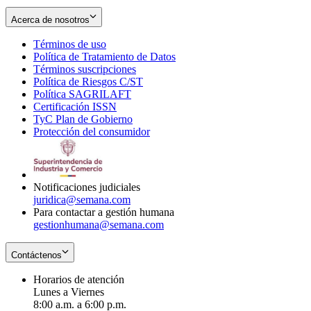
Acerca de nosotros
Términos de uso
Opens
Política de Tratamiento de Datos
in
Opens
Términos suscripciones
new
Opens
in
Política de Riesgos C/ST
window
in
Opens
new
Política SAGRILAFT
Opens
new
in
window
Certificación ISSN
Opens
in
window
new
TyC Plan de Gobierno
in
new
Opens
window
Protección del consumidor
new
window
in
Opens
window
new
in
window
new
window
Notificaciones judiciales
juridica@semana.com
Para contactar a gestión humana
gestionhumana@semana.com
Contáctenos
Horarios de atención
Lunes a Viernes
8:00 a.m. a 6:00 p.m.