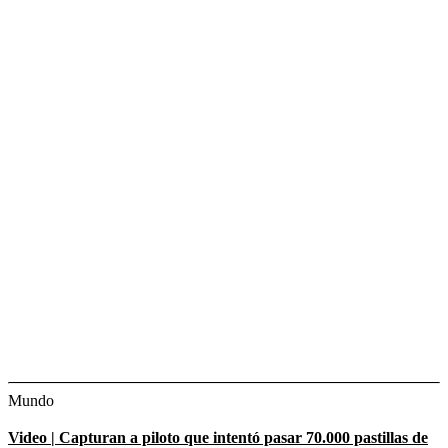
Mundo
Video | Capturan a piloto que intentó pasar 70.000 pastillas de