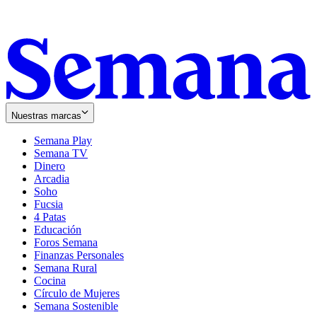
Nuestras marcas
Semana Play
Semana TV
Dinero
Arcadia
Soho
Opens
Fucsia
in
Opens
4 Patas
new
in
Educación
window
new
Foros Semana
window
Finanzas Personales
Semana Rural
Cocina
Círculo de Mujeres
Semana Sostenible