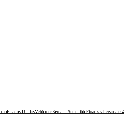
ismo
Estados Unidos
Vehículos
Semana Sostenible
Finanzas Personales
4