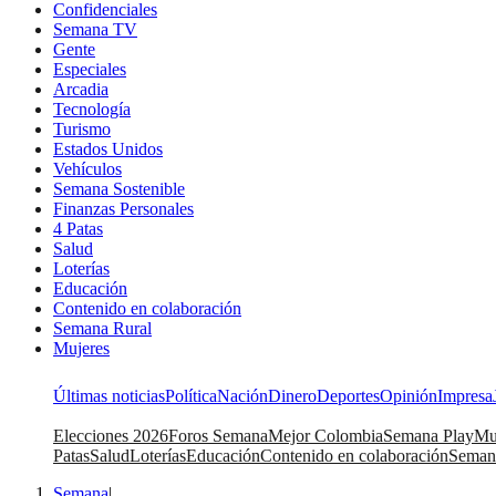
Confidenciales
Semana TV
Gente
Especiales
Arcadia
Tecnología
Turismo
Estados Unidos
Vehículos
Semana Sostenible
Finanzas Personales
4 Patas
Salud
Loterías
Educación
Contenido en colaboración
Semana Rural
Mujeres
Últimas noticias
Política
Nación
Dinero
Deportes
Opinión
Impresa
Elecciones 2026
Foros Semana
Mejor Colombia
Semana Play
Mu
Patas
Salud
Loterías
Educación
Contenido en colaboración
Seman
Semana
|