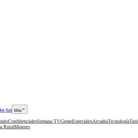
Jet Set
Más
ndo
Confidenciales
Semana TV
Gente
Especiales
Arcadia
Tecnología
Tur
a Rural
Mujeres