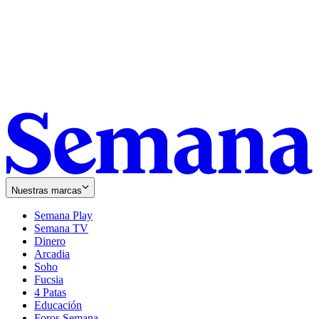
Nuestras marcas
Semana Play
Semana TV
Dinero
Arcadia
Soho
Opens
Fucsia
in
Opens
4 Patas
new
in
Educación
window
new
Foros Semana
window