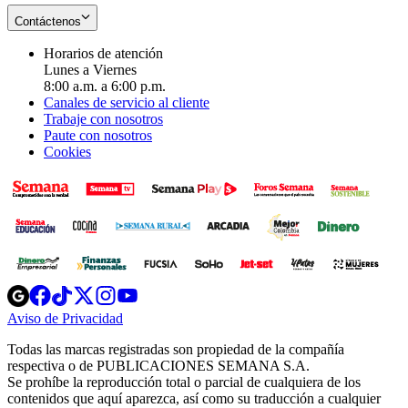
Contáctenos
Horarios de atención
Lunes a Viernes
8:00 a.m. a 6:00 p.m.
Canales de servicio al cliente
Trabaje con nosotros
Paute con nosotros
Cookies
Opens
Opens
Opens
Opens
Opens
in
in
in
in
in
Aviso de Privacidad
Opens
new
new
new
new
new
in
window
window
window
window
window
Todas las marcas registradas son propiedad de la compañía
new
respectiva o de PUBLICACIONES SEMANA S.A.
window
Se prohíbe la reproducción total o parcial de cualquiera de los
contenidos que aquí aparezca, así como su traducción a cualquier