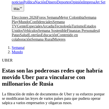
noticias
Política
Nación
Dinero
Deportes
Opinión
Impresa
Jet Set
Más
Elecciones 2026
Foros Semana
Mejor Colombia
Semana
Play
Mundo
Confidenciales
Semana
TV
Gente
Especiales
Arcadia
Tecnología
Turismo
Estados
Unidos
Vehículos
Semana Sostenible
Finanzas Personales
4
Patas
Salud
Loterías
Educación
Contenido en
colaboración
Semana Rural
Mujeres
Semana
|
Mundo
UBER
Estas son las poderosas redes que habría
movido Uber para vincularse con
millonarios de Rusia
La filtración de miles de documentos de Uber y su esfuerzo porque
se modificaran las leyes de varios países para que pudiera operar
salpica a varios empresarios y oligarcas rusos.