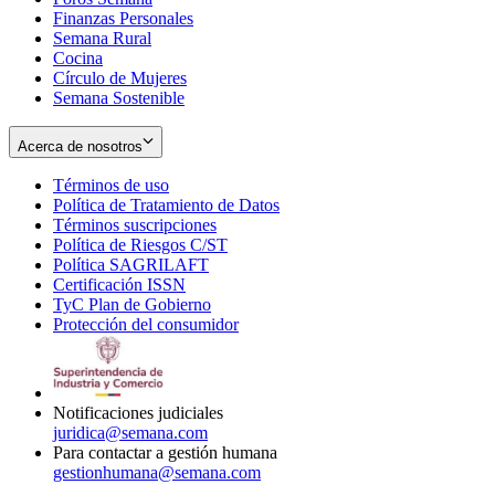
Finanzas Personales
Semana Rural
Cocina
Círculo de Mujeres
Semana Sostenible
Acerca de nosotros
Términos de uso
Opens
Política de Tratamiento de Datos
in
Opens
Términos suscripciones
new
Opens
in
Política de Riesgos C/ST
window
in
Opens
new
Política SAGRILAFT
Opens
new
in
window
Certificación ISSN
Opens
in
window
new
TyC Plan de Gobierno
in
new
Opens
window
Protección del consumidor
new
window
in
Opens
window
new
in
window
new
window
Notificaciones judiciales
juridica@semana.com
Para contactar a gestión humana
gestionhumana@semana.com