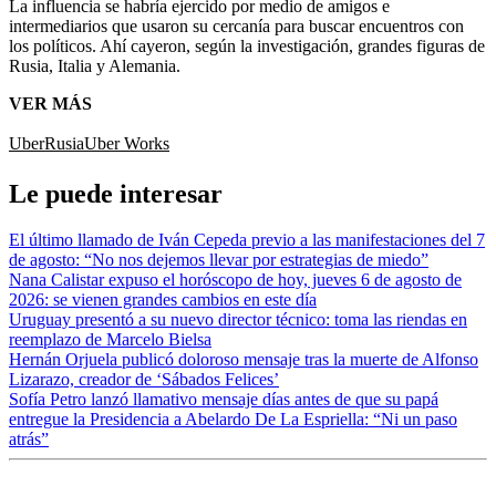
La influencia se habría ejercido por medio de amigos e
intermediarios que usaron su cercanía para buscar encuentros con
los políticos. Ahí cayeron, según la investigación, grandes figuras de
Rusia, Italia y Alemania.
VER MÁS
Uber
Rusia
Uber Works
Le puede interesar
El último llamado de Iván Cepeda previo a las manifestaciones del 7
de agosto: “No nos dejemos llevar por estrategias de miedo”
Nana Calistar expuso el horóscopo de hoy, jueves 6 de agosto de
2026: se vienen grandes cambios en este día
Uruguay presentó a su nuevo director técnico: toma las riendas en
reemplazo de Marcelo Bielsa
Hernán Orjuela publicó doloroso mensaje tras la muerte de Alfonso
Lizarazo, creador de ‘Sábados Felices’
Sofía Petro lanzó llamativo mensaje días antes de que su papá
entregue la Presidencia a Abelardo De La Espriella: “Ni un paso
atrás”