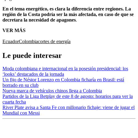
En el tema energético, es clara la diferencia entre regiones. La
región de la Costa podría ser la más afectada, en caso de que se
decretara la necesidad de apagones
.
VER MÁS
Ecuador
Colombia
cortes de energía
Le puede interesar
Moda colombiana e internacional en la posesión presidencial: los
‘looks’ destacados de la jornada
Un fijo de Néstor Lorenzo en Colombia ficharía en Brasil: está
borrado en su club
Nueva marca de vehículos chinos llega a Colombia
Partidos de la Liga Betplay de este 8 de agosto: horarios para ver la
cuarta fecha
River Plate avisa a Santa Fe con millonario fichaje: viene de jugar el
Mundial con Messi