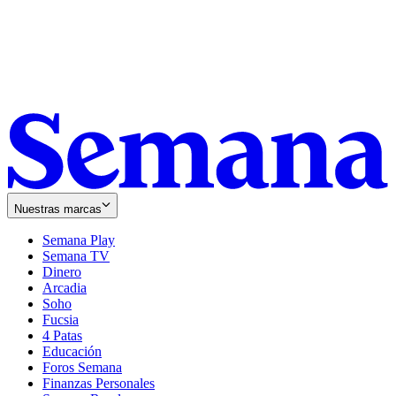
Nuestras marcas
Semana Play
Semana TV
Dinero
Arcadia
Soho
Opens
Fucsia
in
Opens
4 Patas
new
in
Educación
window
new
Foros Semana
window
Finanzas Personales