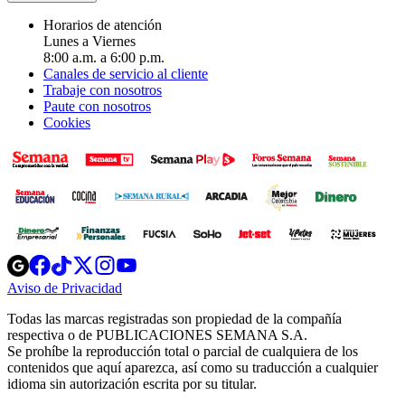
Horarios de atención
Lunes a Viernes
8:00 a.m. a 6:00 p.m.
Canales de servicio al cliente
Trabaje con nosotros
Paute con nosotros
Cookies
Opens
Opens
Opens
Opens
Opens
in
in
in
in
in
Aviso de Privacidad
Opens
new
new
new
new
new
in
window
window
window
window
window
Todas las marcas registradas son propiedad de la compañía
new
respectiva o de PUBLICACIONES SEMANA S.A.
window
Se prohíbe la reproducción total o parcial de cualquiera de los
contenidos que aquí aparezca, así como su traducción a cualquier
idioma sin autorización escrita por su titular.