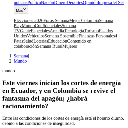
noticias
Política
Nación
Dinero
Deportes
Opinión
Impresa
Jet Set
Más
Elecciones 2026
Foros Semana
Mejor Colombia
Semana
Play
Mundo
Confidenciales
Semana
TV
Gente
Especiales
Arcadia
Tecnología
Turismo
Estados
Unidos
Vehículos
Semana Sostenible
Finanzas Personales
4
Patas
Salud
Loterías
Educación
Contenido en
colaboración
Semana Rural
Mujeres
Semana
|
Mundo
mundo
Este viernes inician los cortes de energía
en Ecuador, y en Colombia se revive el
fantasma del apagón; ¿habrá
racionamiento?
Entre las condiciones de los cortes de energía está el horario diurno,
debido a las condiciones de inseguridad.