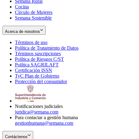
Semana Rural
Cocina
Círculo de Mujeres
Semana Sostenible
Acerca de nosotros
Términos de uso
Opens
Política de Tratamiento de Datos
in
Opens
Términos suscripciones
new
Opens
in
Política de Riesgos C/ST
window
in
Opens
new
Política SAGRILAFT
Opens
new
in
window
Certificación ISSN
Opens
in
window
new
TyC Plan de Gobierno
in
new
Opens
window
Protección del consumidor
new
window
in
Opens
window
new
in
window
new
window
Notificaciones judiciales
juridica@semana.com
Para contactar a gestión humana
gestionhumana@semana.com
Contáctenos