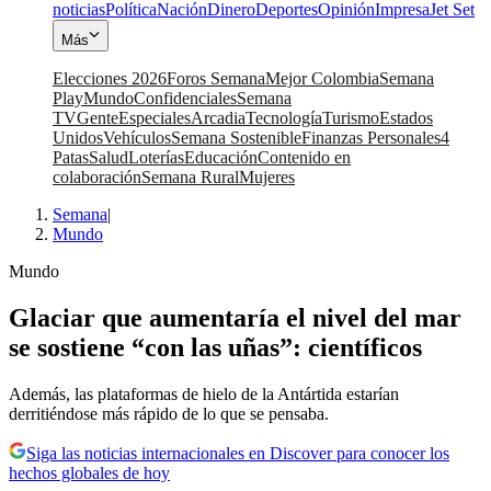
noticias
Política
Nación
Dinero
Deportes
Opinión
Impresa
Jet Set
Más
Elecciones 2026
Foros Semana
Mejor Colombia
Semana
Play
Mundo
Confidenciales
Semana
TV
Gente
Especiales
Arcadia
Tecnología
Turismo
Estados
Unidos
Vehículos
Semana Sostenible
Finanzas Personales
4
Patas
Salud
Loterías
Educación
Contenido en
colaboración
Semana Rural
Mujeres
Semana
|
Mundo
Mundo
Glaciar que aumentaría el nivel del mar
se sostiene “con las uñas”: científicos
Además, las plataformas de hielo de la Antártida estarían
derritiéndose más rápido de lo que se pensaba.
Siga las noticias internacionales en Discover para conocer los
hechos globales de hoy