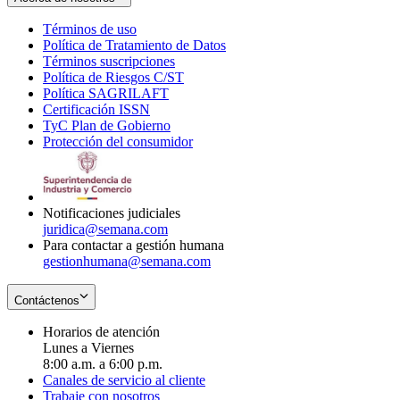
Términos de uso
Opens
Política de Tratamiento de Datos
in
Opens
Términos suscripciones
new
Opens
in
Política de Riesgos C/ST
window
in
Opens
new
Política SAGRILAFT
Opens
new
in
window
Certificación ISSN
Opens
in
window
new
TyC Plan de Gobierno
in
new
Opens
window
Protección del consumidor
new
window
in
Opens
window
new
in
window
new
window
Notificaciones judiciales
juridica@semana.com
Para contactar a gestión humana
gestionhumana@semana.com
Contáctenos
Horarios de atención
Lunes a Viernes
8:00 a.m. a 6:00 p.m.
Canales de servicio al cliente
Trabaje con nosotros