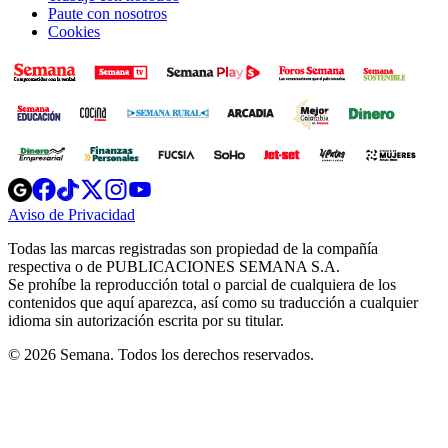
Paute con nosotros
Cookies
Opens
Opens
Opens
Opens
Opens
in
in
in
in
in
Aviso de Privacidad
Opens
new
new
new
new
new
in
window
window
window
window
window
Todas las marcas registradas son propiedad de la compañía
new
respectiva o de PUBLICACIONES SEMANA S.A.
window
Se prohíbe la reproducción total o parcial de cualquiera de los
contenidos que aquí aparezca, así como su traducción a cualquier
idioma sin autorización escrita por su titular.
© 2026 Semana. Todos los derechos reservados.