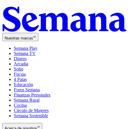
Nuestras marcas
Semana Play
Semana TV
Dinero
Arcadia
Soho
Opens
Fucsia
in
Opens
4 Patas
new
in
Educación
window
new
Foros Semana
window
Finanzas Personales
Semana Rural
Cocina
Círculo de Mujeres
Semana Sostenible
Acerca de nosotros