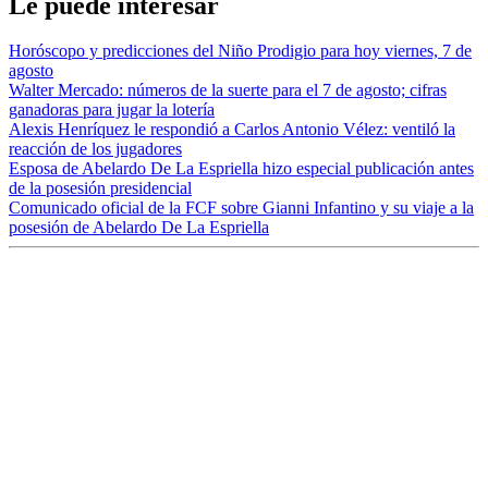
Le puede interesar
Horóscopo y predicciones del Niño Prodigio para hoy viernes, 7 de
agosto
Walter Mercado: números de la suerte para el 7 de agosto; cifras
ganadoras para jugar la lotería
Alexis Henríquez le respondió a Carlos Antonio Vélez: ventiló la
reacción de los jugadores
Esposa de Abelardo De La Espriella hizo especial publicación antes
de la posesión presidencial
Comunicado oficial de la FCF sobre Gianni Infantino y su viaje a la
posesión de Abelardo De La Espriella