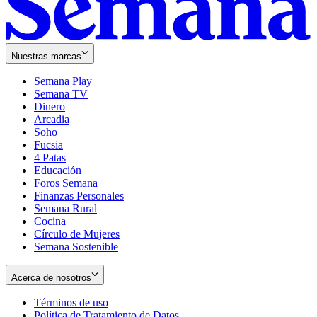
Nuestras marcas
Semana Play
Semana TV
Dinero
Arcadia
Soho
Opens
Fucsia
in
Opens
4 Patas
new
in
Educación
window
new
Foros Semana
window
Finanzas Personales
Semana Rural
Cocina
Círculo de Mujeres
Semana Sostenible
Acerca de nosotros
Términos de uso
Opens
Política de Tratamiento de Datos
in
Opens