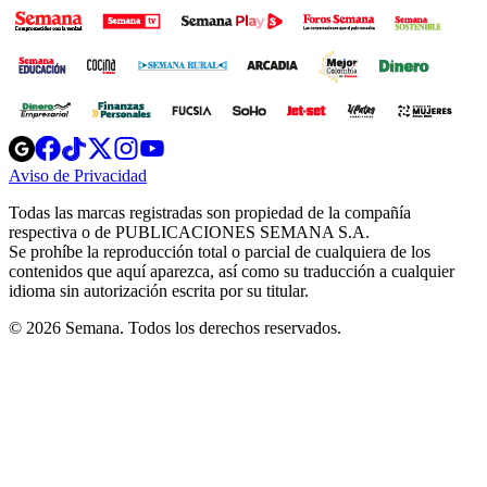
Opens
Opens
Opens
Opens
Opens
in
in
in
in
in
Aviso de Privacidad
Opens
new
new
new
new
new
in
window
window
window
window
window
Todas las marcas registradas son propiedad de la compañía
new
respectiva o de PUBLICACIONES SEMANA S.A.
window
Se prohíbe la reproducción total o parcial de cualquiera de los
contenidos que aquí aparezca, así como su traducción a cualquier
idioma sin autorización escrita por su titular.
© 2026 Semana. Todos los derechos reservados.