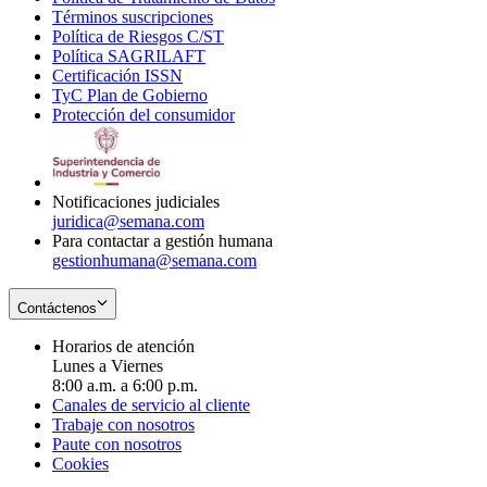
Términos suscripciones
new
Opens
in
Política de Riesgos C/ST
window
in
Opens
new
Política SAGRILAFT
Opens
new
in
window
Certificación ISSN
Opens
in
window
new
TyC Plan de Gobierno
in
new
Opens
window
Protección del consumidor
new
window
in
Opens
window
new
in
window
new
window
Notificaciones judiciales
juridica@semana.com
Para contactar a gestión humana
gestionhumana@semana.com
Contáctenos
Horarios de atención
Lunes a Viernes
8:00 a.m. a 6:00 p.m.
Canales de servicio al cliente
Trabaje con nosotros
Paute con nosotros
Cookies