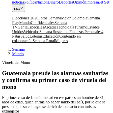
noticias
Política
Nación
Dinero
Deportes
Opinión
Impresa
Jet Set
Más
Elecciones 2026
Foros Semana
Mejor Colombia
Semana
Play
Mundo
Confidenciales
Semana
TV
Gente
Especiales
Arcadia
Tecnología
Turismo
Estados
Unidos
Vehículos
Semana Sostenible
Finanzas Personales
4
Patas
Salud
Loterías
Educación
Contenido en
colaboración
Semana Rural
Mujeres
Semana
|
Mundo
Viruela del Mono
Guatemala prende las alarmas sanitarias
y confirma su primer caso de viruela del
mono
El primer caso de la enfermedad en ese país es un hombre de 31
años de edad, quien afirma no haber salido del país, por lo que se
presume que su contagio se derivó del contacto con turistas
extranjeros.