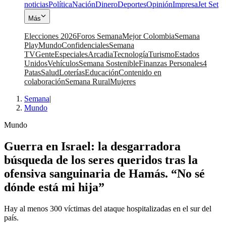
noticias
Política
Nación
Dinero
Deportes
Opinión
Impresa
Jet Set
Más
Elecciones 2026
Foros Semana
Mejor Colombia
Semana
Play
Mundo
Confidenciales
Semana
TV
Gente
Especiales
Arcadia
Tecnología
Turismo
Estados
Unidos
Vehículos
Semana Sostenible
Finanzas Personales
4
Patas
Salud
Loterías
Educación
Contenido en
colaboración
Semana Rural
Mujeres
Semana
|
Mundo
Mundo
Guerra en Israel: la desgarradora
búsqueda de los seres queridos tras la
ofensiva sanguinaria de Hamás. “No sé
dónde está mi hija”
Hay al menos 300 víctimas del ataque hospitalizadas en el sur del
país.