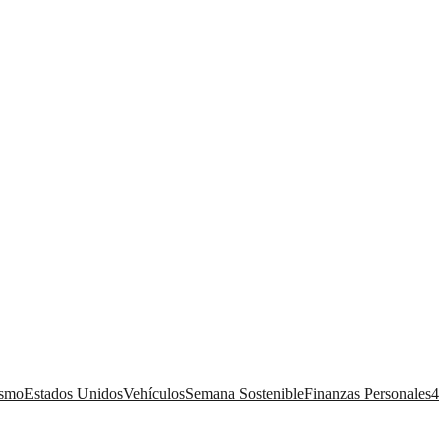
ismo
Estados Unidos
Vehículos
Semana Sostenible
Finanzas Personales
4