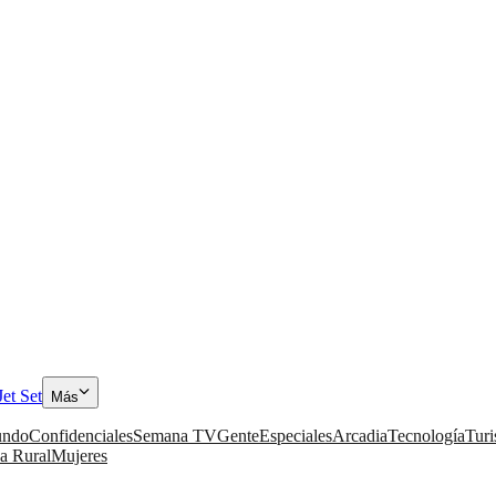
Jet Set
Más
ndo
Confidenciales
Semana TV
Gente
Especiales
Arcadia
Tecnología
Tur
a Rural
Mujeres