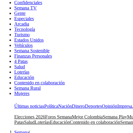
Confidenciales
Semana TV
Gente
Especiales
Arcadia
Tecnología
Turismo
Estados Unidos
Vehículos
Semana Sostenible
Finanzas Personales
4 Patas
Salud
Loterías
Educación
Contenido en colaboración
Semana Rural
Mujeres
Últimas noticias
Política
Nación
Dinero
Deportes
Opinión
Impresa
Elecciones 2026
Foros Semana
Mejor Colombia
Semana Play
Mu
Patas
Salud
Loterías
Educación
Contenido en colaboración
Seman
Semana
|