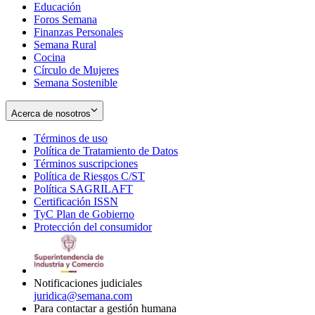
Educación
window
new
Foros Semana
window
Finanzas Personales
Semana Rural
Cocina
Círculo de Mujeres
Semana Sostenible
Acerca de nosotros
Términos de uso
Opens
Política de Tratamiento de Datos
in
Opens
Términos suscripciones
new
Opens
in
Política de Riesgos C/ST
window
in
Opens
new
Política SAGRILAFT
Opens
new
in
window
Certificación ISSN
Opens
in
window
new
TyC Plan de Gobierno
in
new
Opens
window
Protección del consumidor
new
window
in
Opens
window
new
in
window
new
window
Notificaciones judiciales
juridica@semana.com
Para contactar a gestión humana