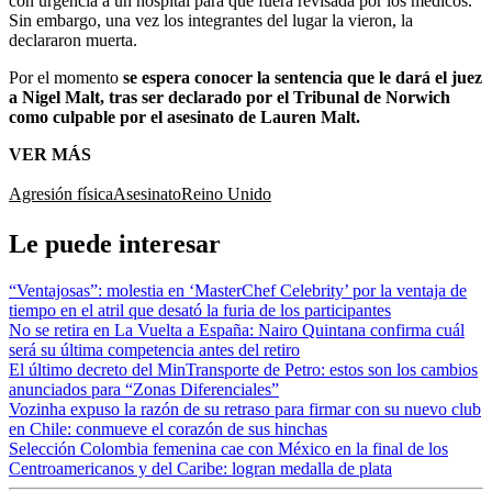
con urgencia a un hospital para que fuera revisada por los médicos.
Sin embargo, una vez los integrantes del lugar la vieron, la
declararon muerta.
Por el momento
se espera conocer la sentencia que le dará el juez
a Nigel Malt, tras ser declarado por el Tribunal de Norwich
como culpable por el asesinato de Lauren Malt.
VER MÁS
Agresión física
Asesinato
Reino Unido
Le puede interesar
“Ventajosas”: molestia en ‘MasterChef Celebrity’ por la ventaja de
tiempo en el atril que desató la furia de los participantes
No se retira en La Vuelta a España: Nairo Quintana confirma cuál
será su última competencia antes del retiro
El último decreto del MinTransporte de Petro: estos son los cambios
anunciados para “Zonas Diferenciales”
Vozinha expuso la razón de su retraso para firmar con su nuevo club
en Chile: conmueve el corazón de sus hinchas
Selección Colombia femenina cae con México en la final de los
Centroamericanos y del Caribe: logran medalla de plata