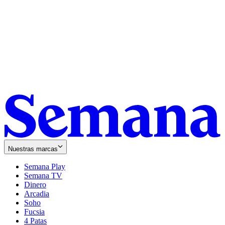
Nuestras marcas
Semana Play
Semana TV
Dinero
Arcadia
Soho
Opens
Fucsia
in
Opens
4 Patas
new
in