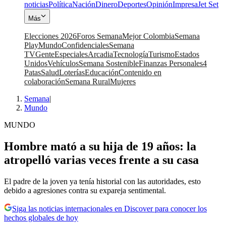
noticias
Política
Nación
Dinero
Deportes
Opinión
Impresa
Jet Set
Más
Elecciones 2026
Foros Semana
Mejor Colombia
Semana
Play
Mundo
Confidenciales
Semana
TV
Gente
Especiales
Arcadia
Tecnología
Turismo
Estados
Unidos
Vehículos
Semana Sostenible
Finanzas Personales
4
Patas
Salud
Loterías
Educación
Contenido en
colaboración
Semana Rural
Mujeres
Semana
|
Mundo
MUNDO
Hombre mató a su hija de 19 años: la
atropelló varias veces frente a su casa
El padre de la joven ya tenía historial con las autoridades, esto
debido a agresiones contra su expareja sentimental.
Siga las noticias internacionales en Discover para conocer los
hechos globales de hoy