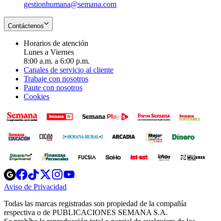
gestionhumana@semana.com
Contáctenos
Horarios de atención
Lunes a Viernes
8:00 a.m. a 6:00 p.m.
Canales de servicio al cliente
Trabaje con nosotros
Paute con nosotros
Cookies
Opens
Opens
Opens
Opens
Opens
in
in
in
in
in
Aviso de Privacidad
Opens
new
new
new
new
new
in
window
window
window
window
window
Todas las marcas registradas son propiedad de la compañía
new
respectiva o de PUBLICACIONES SEMANA S.A.
window