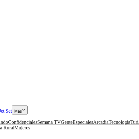
Jet Set
Más
ndo
Confidenciales
Semana TV
Gente
Especiales
Arcadia
Tecnología
Tur
a Rural
Mujeres