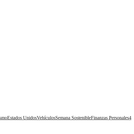
ismo
Estados Unidos
Vehículos
Semana Sostenible
Finanzas Personales
4