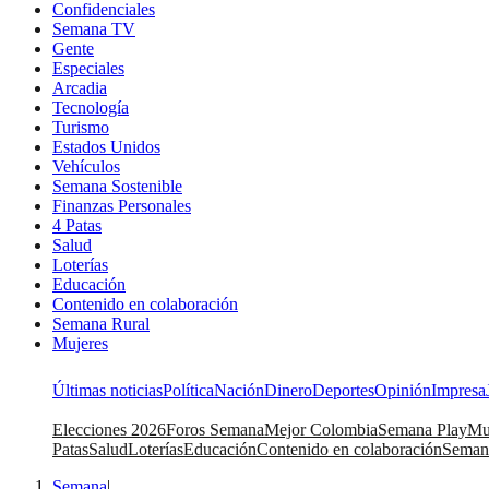
Confidenciales
Semana TV
Gente
Especiales
Arcadia
Tecnología
Turismo
Estados Unidos
Vehículos
Semana Sostenible
Finanzas Personales
4 Patas
Salud
Loterías
Educación
Contenido en colaboración
Semana Rural
Mujeres
Últimas noticias
Política
Nación
Dinero
Deportes
Opinión
Impresa
Elecciones 2026
Foros Semana
Mejor Colombia
Semana Play
Mu
Patas
Salud
Loterías
Educación
Contenido en colaboración
Seman
Semana
|