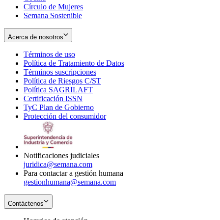
Círculo de Mujeres
Semana Sostenible
Acerca de nosotros
Términos de uso
Opens
Política de Tratamiento de Datos
in
Opens
Términos suscripciones
new
Opens
in
Política de Riesgos C/ST
window
in
Opens
new
Política SAGRILAFT
Opens
new
in
window
Certificación ISSN
Opens
in
window
new
TyC Plan de Gobierno
in
new
Opens
window
Protección del consumidor
new
window
in
Opens
window
new
in
window
new
window
Notificaciones judiciales
juridica@semana.com
Para contactar a gestión humana
gestionhumana@semana.com
Contáctenos