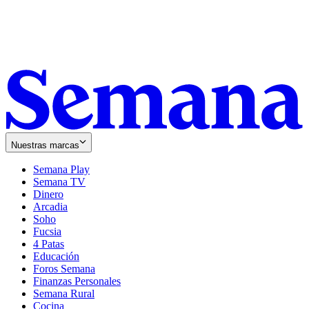
Nuestras marcas
Semana Play
Semana TV
Dinero
Arcadia
Soho
Opens
Fucsia
in
Opens
4 Patas
new
in
Educación
window
new
Foros Semana
window
Finanzas Personales
Semana Rural
Cocina