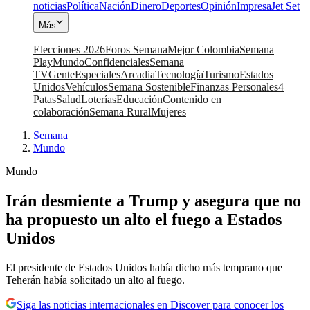
noticias
Política
Nación
Dinero
Deportes
Opinión
Impresa
Jet Set
Más
Elecciones 2026
Foros Semana
Mejor Colombia
Semana
Play
Mundo
Confidenciales
Semana
TV
Gente
Especiales
Arcadia
Tecnología
Turismo
Estados
Unidos
Vehículos
Semana Sostenible
Finanzas Personales
4
Patas
Salud
Loterías
Educación
Contenido en
colaboración
Semana Rural
Mujeres
Semana
|
Mundo
Mundo
Irán desmiente a Trump y asegura que no
ha propuesto un alto el fuego a Estados
Unidos
El presidente de Estados Unidos había dicho más temprano que
Teherán había solicitado un alto al fuego.
Siga las noticias internacionales en Discover para conocer los