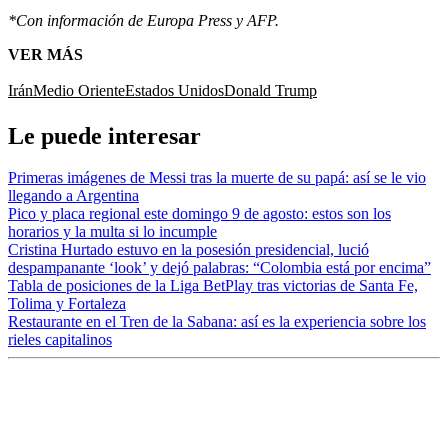
*Con información de Europa Press y AFP.
VER MÁS
Irán
Medio Oriente
Estados Unidos
Donald Trump
Le puede interesar
Primeras imágenes de Messi tras la muerte de su papá: así se le vio
llegando a Argentina
Pico y placa regional este domingo 9 de agosto: estos son los
horarios y la multa si lo incumple
Cristina Hurtado estuvo en la posesión presidencial, lució
despampanante ‘look’ y dejó palabras: “Colombia está por encima”
Tabla de posiciones de la Liga BetPlay tras victorias de Santa Fe,
Tolima y Fortaleza
Restaurante en el Tren de la Sabana: así es la experiencia sobre los
rieles capitalinos