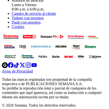
Horarios de atención
Lunes a Viernes
8:00 a.m. a 6:00 p.m.
Canales de servicio al cliente
Trabaje con nosotros
Paute con nosotros
Cookies
Opens
Opens
Opens
Opens
Opens
in
in
in
in
in
Aviso de Privacidad
Opens
new
new
new
new
new
in
window
window
window
window
window
Todas las marcas registradas son propiedad de la compañía
new
respectiva o de PUBLICACIONES SEMANA S.A.
window
Se prohíbe la reproducción total o parcial de cualquiera de los
contenidos que aquí aparezca, así como su traducción a cualquier
idioma sin autorización escrita por su titular.
© 2026 Semana. Todos los derechos reservados.