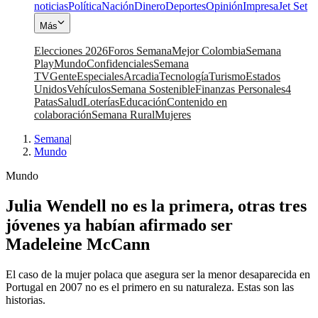
noticias
Política
Nación
Dinero
Deportes
Opinión
Impresa
Jet Set
Más
Elecciones 2026
Foros Semana
Mejor Colombia
Semana
Play
Mundo
Confidenciales
Semana
TV
Gente
Especiales
Arcadia
Tecnología
Turismo
Estados
Unidos
Vehículos
Semana Sostenible
Finanzas Personales
4
Patas
Salud
Loterías
Educación
Contenido en
colaboración
Semana Rural
Mujeres
Semana
|
Mundo
Mundo
Julia Wendell no es la primera, otras tres
jóvenes ya habían afirmado ser
Madeleine McCann
El caso de la mujer polaca que asegura ser la menor desaparecida en
Portugal en 2007 no es el primero en su naturaleza. Estas son las
historias.