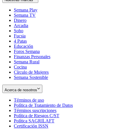
Semana Play
Semana TV
Dinero
Arcadia
Soho
Opens
Fucsia
in
Opens
4 Patas
new
in
Educación
window
new
Foros Semana
window
Finanzas Personales
Semana Rural
Cocina
Círculo de Mujeres
Semana Sostenible
Acerca de nosotros
Términos de uso
Opens
Política de Tratamiento de Datos
in
Opens
Términos suscripciones
new
Opens
in
Política de Riesgos C/ST
window
in
Opens
new
Política SAGRILAFT
Opens
new
in
window
Certificación ISSN
Opens
in
window
new