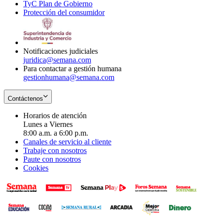
TyC Plan de Gobierno
in
new
Opens
window
Protección del consumidor
new
window
in
Opens
window
new
in
window
new
window
Notificaciones judiciales
juridica@semana.com
Para contactar a gestión humana
gestionhumana@semana.com
Contáctenos
Horarios de atención
Lunes a Viernes
8:00 a.m. a 6:00 p.m.
Canales de servicio al cliente
Trabaje con nosotros
Paute con nosotros
Cookies