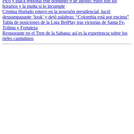
Pico y placa regional este domingo 9 de agosto: estos son los
horarios y la multa si lo incumple
Cristina Hurtado estuvo en la posesión presidencial, lució
despampanante ‘look’ y dejó palabras: “Colombia está por encima”
Tabla de posiciones de la Liga BetPlay tras victorias de Santa Fe,
Tolima y Fortaleza
Restaurante en el Tren de la Sabana: así es la experiencia sobre los
rieles capitalinos