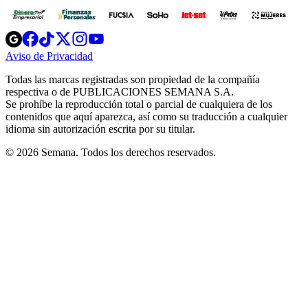
Opens
Opens
Opens
Opens
Opens
in
in
in
in
in
Aviso de Privacidad
Opens
new
new
new
new
new
in
window
window
window
window
window
Todas las marcas registradas son propiedad de la compañía
new
respectiva o de PUBLICACIONES SEMANA S.A.
window
Se prohíbe la reproducción total o parcial de cualquiera de los
contenidos que aquí aparezca, así como su traducción a cualquier
idioma sin autorización escrita por su titular.
© 2026 Semana. Todos los derechos reservados.