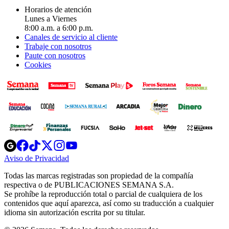
Horarios de atención
Lunes a Viernes
8:00 a.m. a 6:00 p.m.
Canales de servicio al cliente
Trabaje con nosotros
Paute con nosotros
Cookies
Opens
Opens
Opens
Opens
Opens
in
in
in
in
in
Aviso de Privacidad
Opens
new
new
new
new
new
in
window
window
window
window
window
Todas las marcas registradas son propiedad de la compañía
new
respectiva o de PUBLICACIONES SEMANA S.A.
window
Se prohíbe la reproducción total o parcial de cualquiera de los
contenidos que aquí aparezca, así como su traducción a cualquier
idioma sin autorización escrita por su titular.