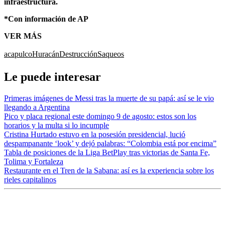
infraestructura.
*Con información de AP
VER MÁS
acapulco
Huracán
Destrucción
Saqueos
Le puede interesar
Primeras imágenes de Messi tras la muerte de su papá: así se le vio
llegando a Argentina
Pico y placa regional este domingo 9 de agosto: estos son los
horarios y la multa si lo incumple
Cristina Hurtado estuvo en la posesión presidencial, lució
despampanante ‘look’ y dejó palabras: “Colombia está por encima”
Tabla de posiciones de la Liga BetPlay tras victorias de Santa Fe,
Tolima y Fortaleza
Restaurante en el Tren de la Sabana: así es la experiencia sobre los
rieles capitalinos