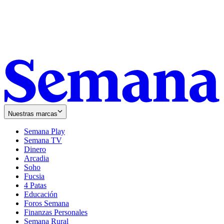
Nuestras marcas
Semana Play
Semana TV
Dinero
Arcadia
Soho
Opens
Fucsia
in
Opens
4 Patas
new
in
Educación
window
new
Foros Semana
window
Finanzas Personales
Semana Rural