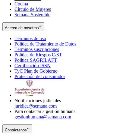
Cocina
Círculo de Mujeres
Semana Sostenible
Acerca de nosotros
Términos de uso
Opens
Política de Tratamiento de Datos
in
Opens
Términos suscripciones
new
Opens
in
Política de Riesgos C/ST
window
in
Opens
new
Política SAGRILAFT
Opens
new
in
window
Certificación ISSN
Opens
in
window
new
TyC Plan de Gobierno
in
new
Opens
window
Protección del consumidor
new
window
in
Opens
window
new
in
window
new
window
Notificaciones judiciales
juridica@semana.com
Para contactar a gestión humana
gestionhumana@semana.com
Contáctenos