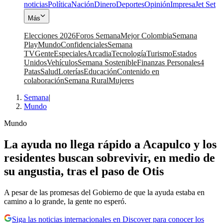
noticias
Política
Nación
Dinero
Deportes
Opinión
Impresa
Jet Set
Más
Elecciones 2026
Foros Semana
Mejor Colombia
Semana
Play
Mundo
Confidenciales
Semana
TV
Gente
Especiales
Arcadia
Tecnología
Turismo
Estados
Unidos
Vehículos
Semana Sostenible
Finanzas Personales
4
Patas
Salud
Loterías
Educación
Contenido en
colaboración
Semana Rural
Mujeres
Semana
|
Mundo
Mundo
La ayuda no llega rápido a Acapulco y los
residentes buscan sobrevivir, en medio de
su angustia, tras el paso de Otis
A pesar de las promesas del Gobierno de que la ayuda estaba en
camino a lo grande, la gente no esperó.
Siga las noticias internacionales en Discover para conocer los