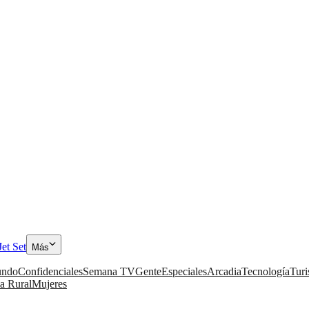
Jet Set
Más
ndo
Confidenciales
Semana TV
Gente
Especiales
Arcadia
Tecnología
Tur
a Rural
Mujeres