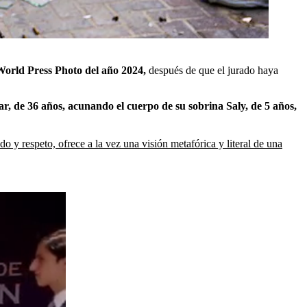
 World Press Photo del año 2024,
después de que el jurado haya
de 36 años, acunando el cuerpo de su sobrina Saly, de 5 años,
y respeto, ofrece a la vez una visión metafórica y literal de una