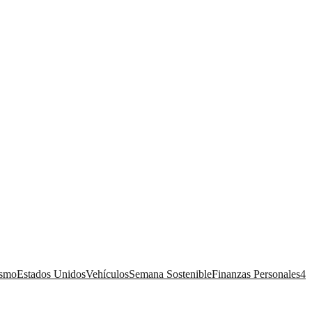
ismo
Estados Unidos
Vehículos
Semana Sostenible
Finanzas Personales
4