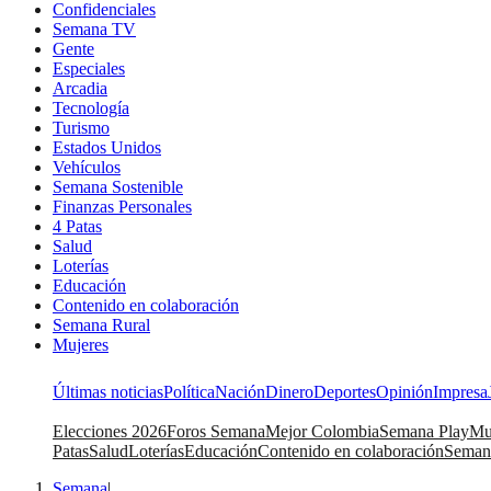
Confidenciales
Semana TV
Gente
Especiales
Arcadia
Tecnología
Turismo
Estados Unidos
Vehículos
Semana Sostenible
Finanzas Personales
4 Patas
Salud
Loterías
Educación
Contenido en colaboración
Semana Rural
Mujeres
Últimas noticias
Política
Nación
Dinero
Deportes
Opinión
Impresa
Elecciones 2026
Foros Semana
Mejor Colombia
Semana Play
Mu
Patas
Salud
Loterías
Educación
Contenido en colaboración
Seman
Semana
|