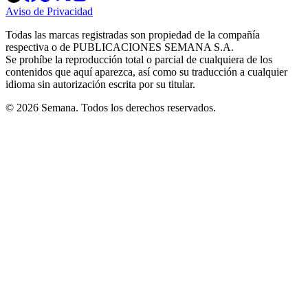
in
in
in
in
in
Aviso de Privacidad
Opens
new
new
new
new
new
in
window
window
window
window
window
Todas las marcas registradas son propiedad de la compañía
new
respectiva o de PUBLICACIONES SEMANA S.A.
window
Se prohíbe la reproducción total o parcial de cualquiera de los
contenidos que aquí aparezca, así como su traducción a cualquier
idioma sin autorización escrita por su titular.
© 2026 Semana. Todos los derechos reservados.