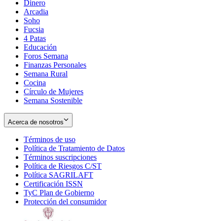
Dinero
Arcadia
Soho
Opens
Fucsia
in
Opens
4 Patas
new
in
Educación
window
new
Foros Semana
window
Finanzas Personales
Semana Rural
Cocina
Círculo de Mujeres
Semana Sostenible
Acerca de nosotros
Términos de uso
Opens
Política de Tratamiento de Datos
in
Opens
Términos suscripciones
new
Opens
in
Política de Riesgos C/ST
window
in
Opens
new
Política SAGRILAFT
Opens
new
in
window
Certificación ISSN
Opens
in
window
new
TyC Plan de Gobierno
in
new
Opens
window
Protección del consumidor
new
window
in
Opens
window
new
in
window
new