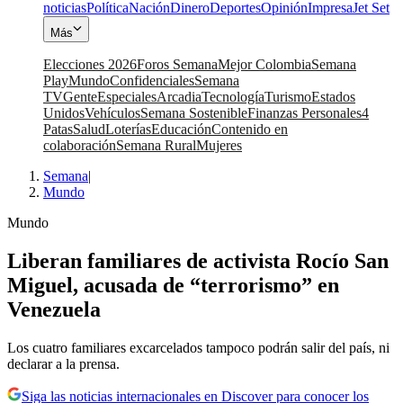
noticias
Política
Nación
Dinero
Deportes
Opinión
Impresa
Jet Set
Más
Elecciones 2026
Foros Semana
Mejor Colombia
Semana
Play
Mundo
Confidenciales
Semana
TV
Gente
Especiales
Arcadia
Tecnología
Turismo
Estados
Unidos
Vehículos
Semana Sostenible
Finanzas Personales
4
Patas
Salud
Loterías
Educación
Contenido en
colaboración
Semana Rural
Mujeres
Semana
|
Mundo
Mundo
Liberan familiares de activista Rocío San
Miguel, acusada de “terrorismo” en
Venezuela
Los cuatro familiares excarcelados tampoco podrán salir del país, ni
declarar a la prensa.
Siga las noticias internacionales en Discover para conocer los