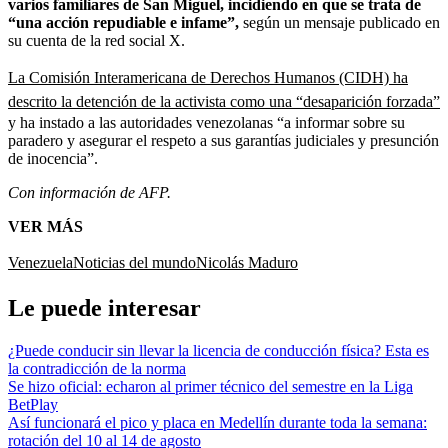
varios familiares de San Miguel, incidiendo en que se trata de
“una acción repudiable e infame”,
según un mensaje publicado en
su cuenta de la red social X.
La Comisión Interamericana de Derechos Humanos (CIDH) ha
descrito la detención de la activista como una “desaparición forzada”
y ha instado a las autoridades venezolanas “a informar sobre su
paradero y asegurar el respeto a sus garantías judiciales y presunción
de inocencia”.
Con información de AFP.
VER MÁS
Venezuela
Noticias del mundo
Nicolás Maduro
Le puede interesar
¿Puede conducir sin llevar la licencia de conducción física? Esta es
la contradicción de la norma
Se hizo oficial: echaron al primer técnico del semestre en la Liga
BetPlay
Así funcionará el pico y placa en Medellín durante toda la semana:
rotación del 10 al 14 de agosto