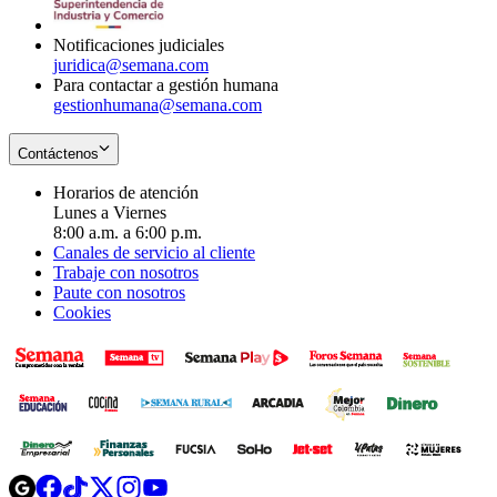
window
Notificaciones judiciales
juridica@semana.com
Para contactar a gestión humana
gestionhumana@semana.com
Contáctenos
Horarios de atención
Lunes a Viernes
8:00 a.m. a 6:00 p.m.
Canales de servicio al cliente
Trabaje con nosotros
Paute con nosotros
Cookies
Opens
Opens
Opens
Opens
Opens