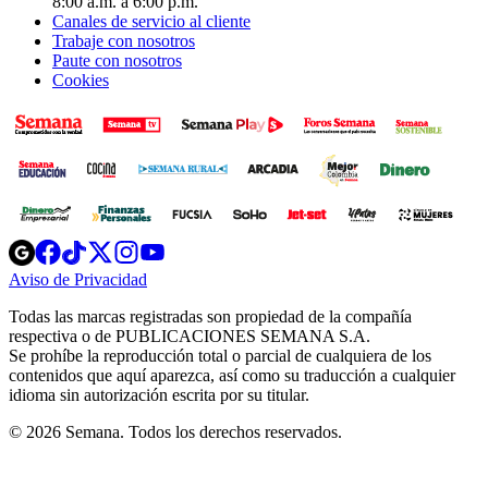
8:00 a.m. a 6:00 p.m.
Canales de servicio al cliente
Trabaje con nosotros
Paute con nosotros
Cookies
Opens
Opens
Opens
Opens
Opens
in
in
in
in
in
Aviso de Privacidad
Opens
new
new
new
new
new
in
window
window
window
window
window
Todas las marcas registradas son propiedad de la compañía
new
respectiva o de PUBLICACIONES SEMANA S.A.
window
Se prohíbe la reproducción total o parcial de cualquiera de los
contenidos que aquí aparezca, así como su traducción a cualquier
idioma sin autorización escrita por su titular.
© 2026 Semana. Todos los derechos reservados.