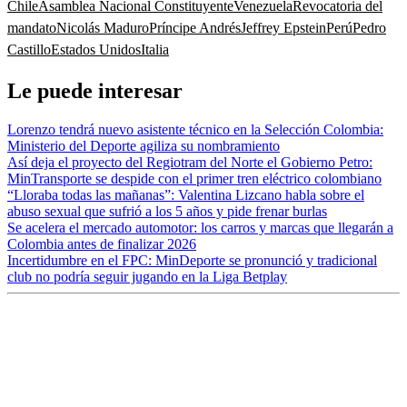
Chile
Asamblea Nacional Constituyente
Venezuela
Revocatoria del
mandato
Nicolás Maduro
Príncipe Andrés
Jeffrey Epstein
Perú
Pedro
Castillo
Estados Unidos
Italia
Le puede interesar
Lorenzo tendrá nuevo asistente técnico en la Selección Colombia:
Ministerio del Deporte agiliza su nombramiento
Así deja el proyecto del Regiotram del Norte el Gobierno Petro:
MinTransporte se despide con el primer tren eléctrico colombiano
“Lloraba todas las mañanas”: Valentina Lizcano habla sobre el
abuso sexual que sufrió a los 5 años y pide frenar burlas
Se acelera el mercado automotor: los carros y marcas que llegarán a
Colombia antes de finalizar 2026
Incertidumbre en el FPC: MinDeporte se pronunció y tradicional
club no podría seguir jugando en la Liga Betplay