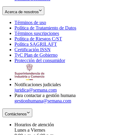
Acerca de nosotros
Términos de uso
Opens
Política de Tratamiento de Datos
in
Opens
Términos suscripciones
new
Opens
in
Política de Riesgos C/ST
window
in
Opens
new
Política SAGRILAFT
Opens
new
in
window
Certificación ISSN
Opens
in
window
new
TyC Plan de Gobierno
in
new
Opens
window
Protección del consumidor
new
window
in
Opens
window
new
in
window
new
window
Notificaciones judiciales
juridica@semana.com
Para contactar a gestión humana
gestionhumana@semana.com
Contáctenos
Horarios de atención
Lunes a Viernes