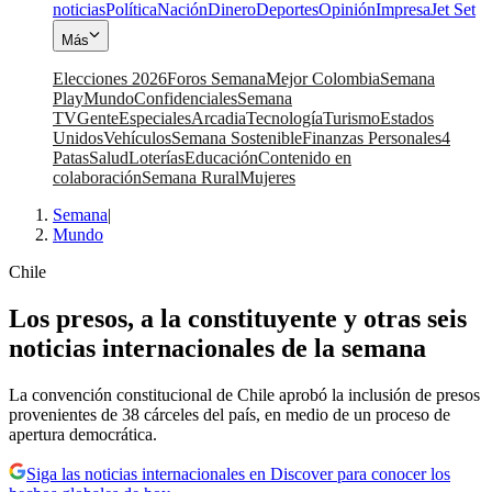
noticias
Política
Nación
Dinero
Deportes
Opinión
Impresa
Jet Set
Más
Elecciones 2026
Foros Semana
Mejor Colombia
Semana
Play
Mundo
Confidenciales
Semana
TV
Gente
Especiales
Arcadia
Tecnología
Turismo
Estados
Unidos
Vehículos
Semana Sostenible
Finanzas Personales
4
Patas
Salud
Loterías
Educación
Contenido en
colaboración
Semana Rural
Mujeres
Semana
|
Mundo
Chile
Los presos, a la constituyente y otras seis
noticias internacionales de la semana
La convención constitucional de Chile aprobó la inclusión de presos
provenientes de 38 cárceles del país, en medio de un proceso de
apertura democrática.
Siga las noticias internacionales en Discover para conocer los