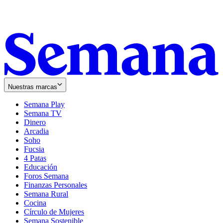
Nuestras marcas
Semana Play
Semana TV
Dinero
Arcadia
Soho
Opens
Fucsia
in
Opens
4 Patas
new
in
Educación
window
new
Foros Semana
window
Finanzas Personales
Semana Rural
Cocina
Círculo de Mujeres
Semana Sostenible