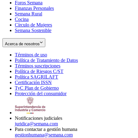
Foros Semana
window
Finanzas Personales
Semana Rural
Cocina
Círculo de Mujeres
Semana Sostenible
Acerca de nosotros
Términos de uso
Opens
Política de Tratamiento de Datos
in
Opens
Términos suscripciones
new
Opens
in
Política de Riesgos C/ST
window
in
Opens
new
Política SAGRILAFT
Opens
new
in
window
Certificación ISSN
Opens
in
window
new
TyC Plan de Gobierno
in
new
Opens
window
Protección del consumidor
new
window
in
Opens
window
new
in
window
new
window
Notificaciones judiciales
juridica@semana.com
Para contactar a gestión humana
gestionhumana@semana.com