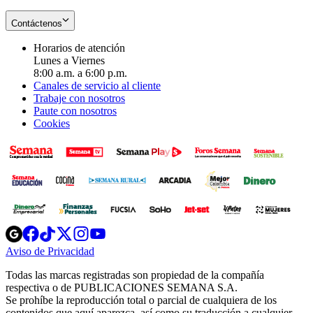
Contáctenos
Horarios de atención
Lunes a Viernes
8:00 a.m. a 6:00 p.m.
Canales de servicio al cliente
Trabaje con nosotros
Paute con nosotros
Cookies
Opens
Opens
Opens
Opens
Opens
in
in
in
in
in
Aviso de Privacidad
Opens
new
new
new
new
new
in
window
window
window
window
window
Todas las marcas registradas son propiedad de la compañía
new
respectiva o de PUBLICACIONES SEMANA S.A.
window
Se prohíbe la reproducción total o parcial de cualquiera de los
contenidos que aquí aparezca, así como su traducción a cualquier