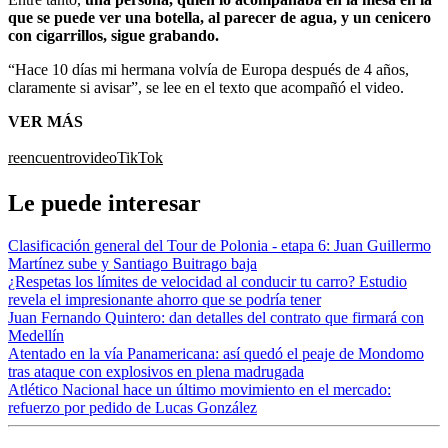
que se puede ver una botella, al parecer de agua, y un cenicero
con cigarrillos, sigue grabando.
“Hace 10 días mi hermana volvía de Europa después de 4 años,
claramente si avisar”, se lee en el texto que acompañó el video.
VER MÁS
reencuentro
video
TikTok
Le puede interesar
Clasificación general del Tour de Polonia - etapa 6: Juan Guillermo
Martínez sube y Santiago Buitrago baja
¿Respetas los límites de velocidad al conducir tu carro? Estudio
revela el impresionante ahorro que se podría tener
Juan Fernando Quintero: dan detalles del contrato que firmará con
Medellín
Atentado en la vía Panamericana: así quedó el peaje de Mondomo
tras ataque con explosivos en plena madrugada
Atlético Nacional hace un último movimiento en el mercado:
refuerzo por pedido de Lucas González