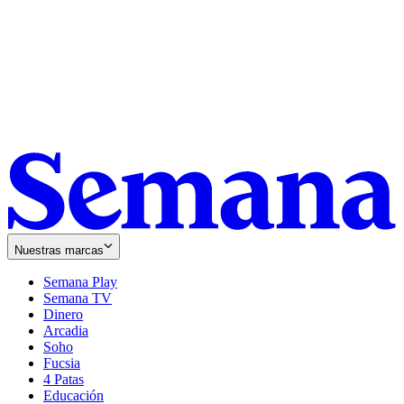
Nuestras marcas
Semana Play
Semana TV
Dinero
Arcadia
Soho
Opens
Fucsia
in
Opens
4 Patas
new
in
Educación
window
new