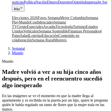
noticias
Política
Nación
Dinero
Deportes
Opinión
Impresa
Jet Set
Más
Elecciones 2026
Foros Semana
Mejor Colombia
Semana
Play
Mundo
Confidenciales
Semana
TV
Gente
Especiales
Arcadia
Tecnología
Turismo
Estados
Unidos
Vehículos
Semana Sostenible
Finanzas Personales
4
Patas
Salud
Loterías
Educación
Contenido en
colaboración
Semana Rural
Mujeres
Semana
|
Mundo
Mundo
Madre volvió a ver a su hija cinco años
después, pero en el reencuentro sucedió
algo inesperado
En las imágenes se ve el momento en que la madre llega al
apartamento y es recibida en la puerta por un hijo, quien le pregunta
quién le había regalado un ramo de flores que la mujer traía en las
manos.