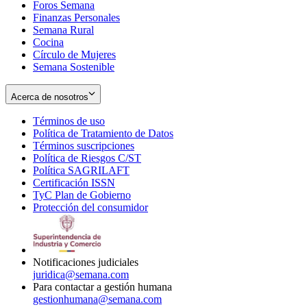
Foros Semana
window
Finanzas Personales
Semana Rural
Cocina
Círculo de Mujeres
Semana Sostenible
Acerca de nosotros
Términos de uso
Opens
Política de Tratamiento de Datos
in
Opens
Términos suscripciones
new
Opens
in
Política de Riesgos C/ST
window
in
Opens
new
Política SAGRILAFT
Opens
new
in
window
Certificación ISSN
Opens
in
window
new
TyC Plan de Gobierno
in
new
Opens
window
Protección del consumidor
new
window
in
Opens
window
new
in
window
new
window
Notificaciones judiciales
juridica@semana.com
Para contactar a gestión humana
gestionhumana@semana.com