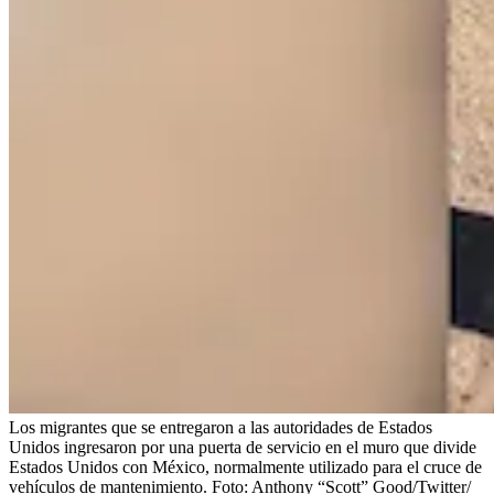
Los migrantes que se entregaron a las autoridades de Estados
Unidos ingresaron por una puerta de servicio en el muro que divide
Estados Unidos con México, normalmente utilizado para el cruce de
vehículos de mantenimiento.
Foto:
Anthony “Scott” Good/Twitter/