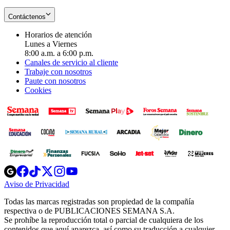
Contáctenos
Horarios de atención
Lunes a Viernes
8:00 a.m. a 6:00 p.m.
Canales de servicio al cliente
Trabaje con nosotros
Paute con nosotros
Cookies
Opens
Opens
Opens
Opens
Opens
in
in
in
in
in
Aviso de Privacidad
Opens
new
new
new
new
new
in
window
window
window
window
window
Todas las marcas registradas son propiedad de la compañía
new
respectiva o de PUBLICACIONES SEMANA S.A.
window
Se prohíbe la reproducción total o parcial de cualquiera de los
contenidos que aquí aparezca, así como su traducción a cualquier