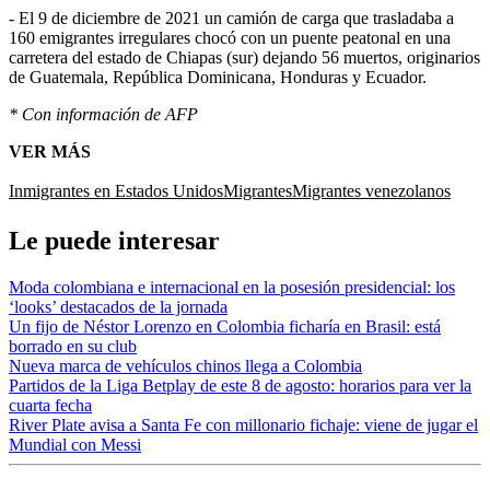
- El 9 de diciembre de 2021 un camión de carga que trasladaba a
160 emigrantes irregulares chocó con un puente peatonal en una
carretera del estado de Chiapas (sur) dejando 56 muertos, originarios
de Guatemala, República Dominicana, Honduras y Ecuador.
* Con información de AFP
VER MÁS
Inmigrantes en Estados Unidos
Migrantes
Migrantes venezolanos
Le puede interesar
Moda colombiana e internacional en la posesión presidencial: los
‘looks’ destacados de la jornada
Un fijo de Néstor Lorenzo en Colombia ficharía en Brasil: está
borrado en su club
Nueva marca de vehículos chinos llega a Colombia
Partidos de la Liga Betplay de este 8 de agosto: horarios para ver la
cuarta fecha
River Plate avisa a Santa Fe con millonario fichaje: viene de jugar el
Mundial con Messi