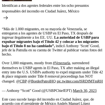
Identifican a dos agentes federales entre los ocho presuntos
responsables del incendio en Ciudad Juárez, México
“Más de 1.000 migrantes, en su mayoría de Venezuela, se
entregaron a los agentes de USBP en El Paso, TX después de
ingresar ilegalmente a los EE. UU.
La autoridad de USBP para
expulsar migrantes bajo el Título 42 y colocar a los migrantes
bajo el Título 8 no ha cambiado”,
indicó Anthony ‘Scott’ Good,
jefe de la Patrulla en su cuenta de Twitter al publicar varias fotos del
hecho.
Over 1,000 migrants, mostly from
#Venezuela
, surrendered
themselves to USBP agents in El Paso, TX after making an illegal
entry into the U.S. USBPs authority to expel migrants under Title 42
& place migrants under Title 8 removal proceedings has NOT
changed.
@CBP
@BorderPatrolHQ
pic.twitter.com/lSRDfMTmRH
— Anthony “Scott” Good (@USBPChiefEPT)
March 30, 2023
Este caso sucede luego del incendio en Ciudad Juárez, que, de
acuerdo con el presidente de México Andrés Manuel López