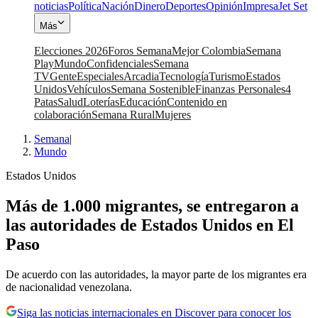
noticias
Política
Nación
Dinero
Deportes
Opinión
Impresa
Jet Set
Más
Elecciones 2026
Foros Semana
Mejor Colombia
Semana
Play
Mundo
Confidenciales
Semana
TV
Gente
Especiales
Arcadia
Tecnología
Turismo
Estados
Unidos
Vehículos
Semana Sostenible
Finanzas Personales
4
Patas
Salud
Loterías
Educación
Contenido en
colaboración
Semana Rural
Mujeres
Semana
|
Mundo
Estados Unidos
Más de 1.000 migrantes, se entregaron a
las autoridades de Estados Unidos en El
Paso
De acuerdo con las autoridades, la mayor parte de los migrantes era
de nacionalidad venezolana.
Siga las noticias internacionales en Discover para conocer los