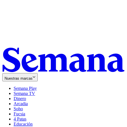
Nuestras marcas
Semana Play
Semana TV
Dinero
Arcadia
Soho
Opens
Fucsia
in
Opens
4 Patas
new
in
Educación
window
new