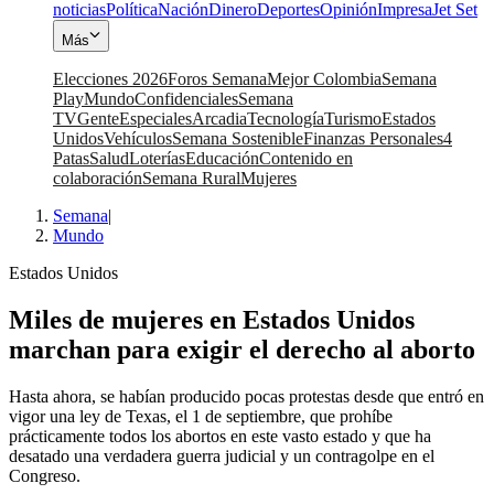
noticias
Política
Nación
Dinero
Deportes
Opinión
Impresa
Jet Set
Más
Elecciones 2026
Foros Semana
Mejor Colombia
Semana
Play
Mundo
Confidenciales
Semana
TV
Gente
Especiales
Arcadia
Tecnología
Turismo
Estados
Unidos
Vehículos
Semana Sostenible
Finanzas Personales
4
Patas
Salud
Loterías
Educación
Contenido en
colaboración
Semana Rural
Mujeres
Semana
|
Mundo
Estados Unidos
Miles de mujeres en Estados Unidos
marchan para exigir el derecho al aborto
Hasta ahora, se habían producido pocas protestas desde que entró en
vigor una ley de Texas, el 1 de septiembre, que prohíbe
prácticamente todos los abortos en este vasto estado y que ha
desatado una verdadera guerra judicial y un contragolpe en el
Congreso.