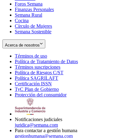
Foros Semana
window
Finanzas Personales
Semana Rural
Cocina
Círculo de Mujeres
Semana Sostenible
Acerca de nosotros
Términos de uso
Opens
Política de Tratamiento de Datos
in
Opens
Términos suscripciones
new
Opens
in
Política de Riesgos C/ST
window
in
Opens
new
Política SAGRILAFT
Opens
new
in
window
Certificación ISSN
Opens
in
window
new
TyC Plan de Gobierno
in
new
Opens
window
Protección del consumidor
new
window
in
Opens
window
new
in
window
new
window
Notificaciones judiciales
juridica@semana.com
Para contactar a gestión humana
gestionhumana@semana.com