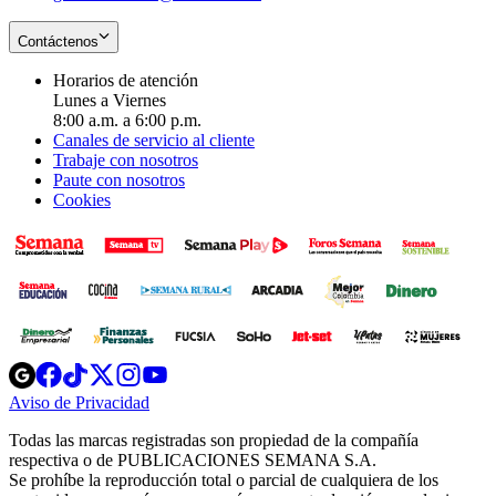
Contáctenos
Horarios de atención
Lunes a Viernes
8:00 a.m. a 6:00 p.m.
Canales de servicio al cliente
Trabaje con nosotros
Paute con nosotros
Cookies
Opens
Opens
Opens
Opens
Opens
in
in
in
in
in
Aviso de Privacidad
Opens
new
new
new
new
new
in
window
window
window
window
window
Todas las marcas registradas son propiedad de la compañía
new
respectiva o de PUBLICACIONES SEMANA S.A.
window
Se prohíbe la reproducción total o parcial de cualquiera de los