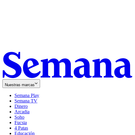
Nuestras marcas
Semana Play
Semana TV
Dinero
Arcadia
Soho
Opens
Fucsia
in
Opens
4 Patas
new
in
Educación
window
new