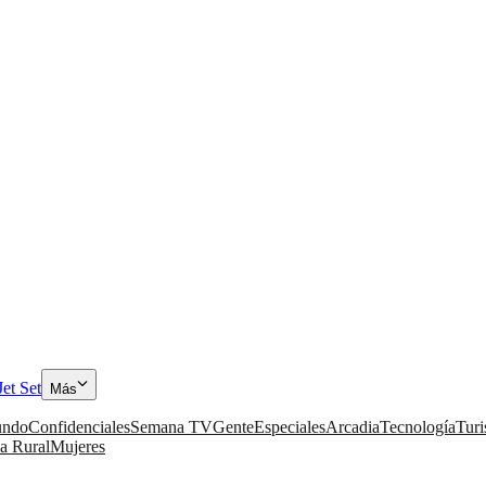
Jet Set
Más
ndo
Confidenciales
Semana TV
Gente
Especiales
Arcadia
Tecnología
Tur
a Rural
Mujeres