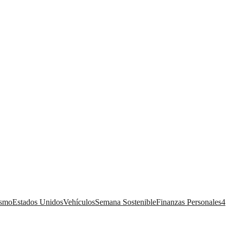
ismo
Estados Unidos
Vehículos
Semana Sostenible
Finanzas Personales
4