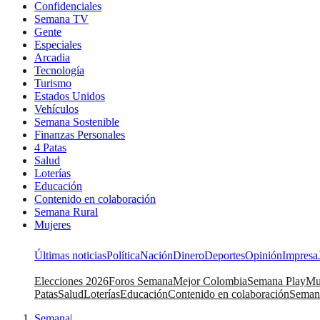
Confidenciales
Semana TV
Gente
Especiales
Arcadia
Tecnología
Turismo
Estados Unidos
Vehículos
Semana Sostenible
Finanzas Personales
4 Patas
Salud
Loterías
Educación
Contenido en colaboración
Semana Rural
Mujeres
Últimas noticias
Política
Nación
Dinero
Deportes
Opinión
Impresa
Elecciones 2026
Foros Semana
Mejor Colombia
Semana Play
Mu
Patas
Salud
Loterías
Educación
Contenido en colaboración
Seman
Semana
|