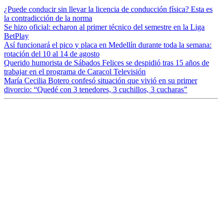
¿Puede conducir sin llevar la licencia de conducción física? Esta es
la contradicción de la norma
Se hizo oficial: echaron al primer técnico del semestre en la Liga
BetPlay
Así funcionará el pico y placa en Medellín durante toda la semana:
rotación del 10 al 14 de agosto
Querido humorista de Sábados Felices se despidió tras 15 años de
trabajar en el programa de Caracol Televisión
María Cecilia Botero confesó situación que vivió en su primer
divorcio: “Quedé con 3 tenedores, 3 cuchillos, 3 cucharas”