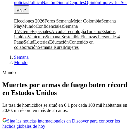
noticias
Política
Nación
Dinero
Deportes
Opinión
Impresa
Jet Set
Más
Elecciones 2026
Foros Semana
Mejor Colombia
Semana
Play
Mundo
Confidenciales
Semana
TV
Gente
Especiales
Arcadia
Tecnología
Turismo
Estados
Unidos
Vehículos
Semana Sostenible
Finanzas Personales
4
Patas
Salud
Loterías
Educación
Contenido en
colaboración
Semana Rural
Mujeres
Semana
|
Mundo
Mundo
Muertes por armas de fuego baten récord
en Estados Unidos
La tasa de homicidios se situó en 6,1 por cada 100 mil habitantes en
2020, un récord en más de 25 años.
Siga las noticias internacionales en Discover para conocer los
hechos globales de hoy