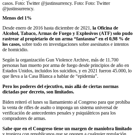
casos. Foto: Twitter @justinsurrency.
Foto:
Foto: Twitter
@justinsurrency.
Menos del 1%
Desde enero de 2016 hasta diciembre de 2021,
la Oficina de
Alcohol, Tabaco, Armas de Fuego y Explosivos (ATF) solo pudo
rastrear al propietario de un arma “fantasma” en el 0,98 % de
los casos,
sobre todo en investigaciones sobre asesinatos e intentos
de homicidio.
Según la organización Gun Violence Archive, más de 11.700
personas han muerto por arma de fuego desde principios de año en
Estados Unidos, incluidos los suicidios, y en 2021 fueron 45.000, lo
que lleva a la Casa Blanca a hablar de “epidemia”.
Pero los poderes del ejecutivo, más allá de ciertas normas
dictadas por decreto, son limitados.
Biden reiteró el lunes su llamamiento al Congreso para que prohíba
la venta de rifles de asalto o imponga un sistema universal de
verificación de antecedentes penales y psiquiátricos para los
compradores de armas.
Sabe que en el Congreso tiene un margen de maniobra limitado
y tropieza con republicanos que se oponen a cualquier regulación.