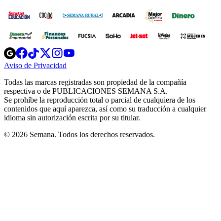
Opens
Opens
Opens
Opens
Opens
in
in
in
in
in
Aviso de Privacidad
Opens
new
new
new
new
new
in
window
window
window
window
window
Todas las marcas registradas son propiedad de la compañía
new
respectiva o de PUBLICACIONES SEMANA S.A.
window
Se prohíbe la reproducción total o parcial de cualquiera de los
contenidos que aquí aparezca, así como su traducción a cualquier
idioma sin autorización escrita por su titular.
© 2026 Semana. Todos los derechos reservados.