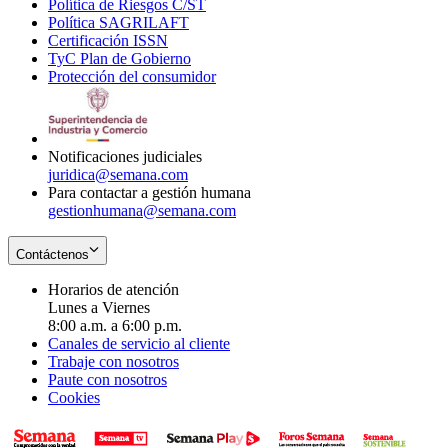
Política de Riesgos C/ST
window
in
Opens
new
Política SAGRILAFT
Opens
new
in
window
Certificación ISSN
Opens
in
window
new
TyC Plan de Gobierno
in
new
Opens
window
Protección del consumidor
new
window
in
Opens
window
new
in
window
new
window
Notificaciones judiciales
juridica@semana.com
Para contactar a gestión humana
gestionhumana@semana.com
Contáctenos
Horarios de atención
Lunes a Viernes
8:00 a.m. a 6:00 p.m.
Canales de servicio al cliente
Trabaje con nosotros
Paute con nosotros
Cookies