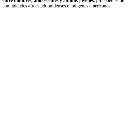
entre hombres, adolescentes y adultos jóvenes
, procedentes de
comunidades afroestadounidenses e indígenas americanos.