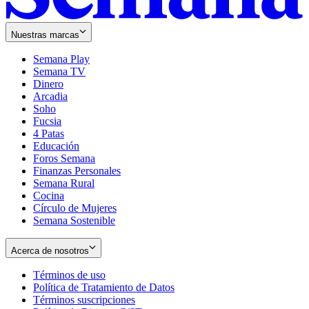
Nuestras marcas
Semana Play
Semana TV
Dinero
Arcadia
Soho
Opens
Fucsia
in
Opens
4 Patas
new
in
Educación
window
new
Foros Semana
window
Finanzas Personales
Semana Rural
Cocina
Círculo de Mujeres
Semana Sostenible
Acerca de nosotros
Términos de uso
Opens
Política de Tratamiento de Datos
in
Opens
Términos suscripciones
new
Opens
in