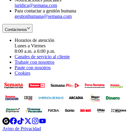
juridica@semana.com
Para contactar a gestión humana
gestionhumana@semana.com
Contáctenos
Horarios de atención
Lunes a Viernes
8:00 a.m. a 6:00 p.m.
Canales de servicio al cliente
Trabaje con nosotros
Paute con nosotros
Cookies
Opens
Opens
Opens
Opens
Opens
in
in
in
in
in
Aviso de Privacidad
Opens
new
new
new
new
new
in