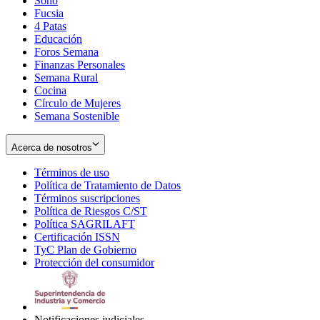
Soho
Opens
Fucsia
in
Opens
4 Patas
new
in
Educación
window
new
Foros Semana
window
Finanzas Personales
Semana Rural
Cocina
Círculo de Mujeres
Semana Sostenible
Acerca de nosotros
Términos de uso
Opens
Política de Tratamiento de Datos
in
Opens
Términos suscripciones
new
Opens
in
Política de Riesgos C/ST
window
in
Opens
new
Política SAGRILAFT
Opens
new
in
window
Certificación ISSN
Opens
in
window
new
TyC Plan de Gobierno
in
new
Opens
window
Protección del consumidor
new
window
in
Opens
window
new
in
window
new
window
Notificaciones judiciales