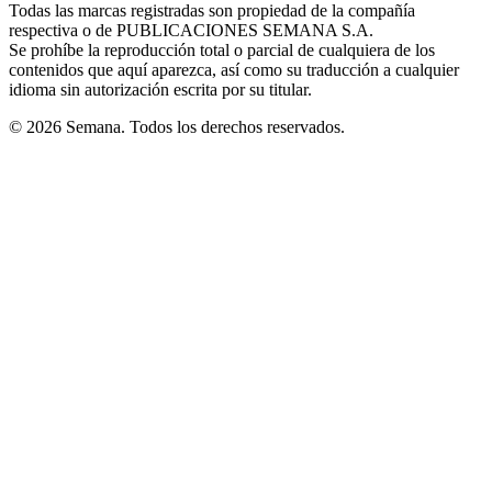
window
window
window
window
window
Todas las marcas registradas son propiedad de la compañía
new
respectiva o de PUBLICACIONES SEMANA S.A.
window
Se prohíbe la reproducción total o parcial de cualquiera de los
contenidos que aquí aparezca, así como su traducción a cualquier
idioma sin autorización escrita por su titular.
© 2026 Semana. Todos los derechos reservados.