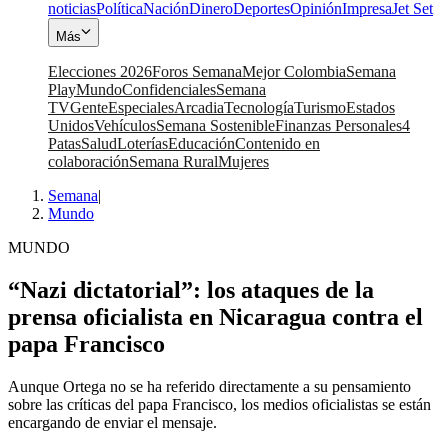
noticias
Política
Nación
Dinero
Deportes
Opinión
Impresa
Jet Set
Más
Elecciones 2026
Foros Semana
Mejor Colombia
Semana
Play
Mundo
Confidenciales
Semana
TV
Gente
Especiales
Arcadia
Tecnología
Turismo
Estados
Unidos
Vehículos
Semana Sostenible
Finanzas Personales
4
Patas
Salud
Loterías
Educación
Contenido en
colaboración
Semana Rural
Mujeres
Semana
|
Mundo
MUNDO
“Nazi dictatorial”: los ataques de la
prensa oficialista en Nicaragua contra el
papa Francisco
Aunque Ortega no se ha referido directamente a su pensamiento
sobre las críticas del papa Francisco, los medios oficialistas se están
encargando de enviar el mensaje.