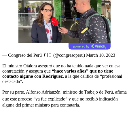
powered by
— Congreso del Perú 🇵🇪 (@congresoperu)
March 10, 2023
El ministro Otálora aseguró que no ha tenido nada que ver en esa
contratación y asegura que
“hace varios años” que no tiene
contacto alguno con Rodríguez
, a la que califica de “profesional
destacada”.
Por su parte, Alfonso Adrianzén, ministro de Trabajo de Perú, afirma
que este proceso “ya fue explicado”
y que no recibió indicación
alguna del primer ministro para contratarla.