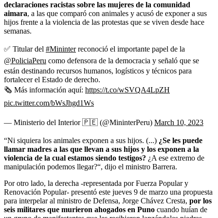
declaraciones racistas sobre las mujeres de la comunidad
aimara
, a las que comparó con animales y acusó de exponer a sus
hijos frente a la violencia de las protestas que se viven desde hace
semanas.
✅ Titular del
#Mininter
reconoció el importante papel de la
@PoliciaPeru
como defensora de la democracia y señaló que se
están destinando recursos humanos, logísticos y técnicos para
fortalecer el Estado de derecho.
🗞 Más información aquí:
https://t.co/wSVQA4LpZH
pic.twitter.com/bWsJhgd1Ws
— Ministerio del Interior 🇵🇪 (@MininterPeru)
March 10, 2023
“Ni siquiera los animales exponen a sus hijos. (...)
¿Se les puede
llamar madres a las que llevan a sus hijos y los exponen a la
violencia de la cual estamos siendo testigos?
¿A ese extremo de
manipulación podemos llegar?“, dijo el ministro Barrera.
Por otro lado, la derecha -representada por Fuerza Popular y
Renovación Popular- presentó este jueves 9 de marzo una propuesta
para interpelar al ministro de Defensa, Jorge Chávez Cresta,
por los
seis militares que murieron ahogados en Puno
cuando huían de