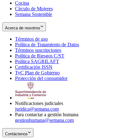
Cocina
Círculo de Mujeres
Semana Sostenible
Acerca de nosotros
Términos de uso
Opens
Política de Tratamiento de Datos
in
Opens
Términos suscripciones
new
Opens
in
Política de Riesgos C/ST
window
in
Opens
new
Política SAGRILAFT
Opens
new
in
window
Certificación ISSN
Opens
in
window
new
TyC Plan de Gobierno
in
new
Opens
window
Protección del consumidor
new
window
in
Opens
window
new
in
window
new
window
Notificaciones judiciales
juridica@semana.com
Para contactar a gestión humana
gestionhumana@semana.com
Contáctenos