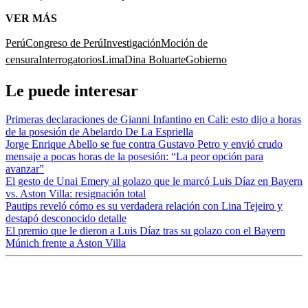
VER MÁS
Perú
Congreso de Perú
Investigación
Moción de
censura
Interrogatorios
Lima
Dina Boluarte
Gobierno
Le puede interesar
Primeras declaraciones de Gianni Infantino en Cali: esto dijo a horas
de la posesión de Abelardo De La Espriella
Jorge Enrique Abello se fue contra Gustavo Petro y envió crudo
mensaje a pocas horas de la posesión: “La peor opción para
avanzar”
El gesto de Unai Emery al golazo que le marcó Luis Díaz en Bayern
vs. Aston Villa: resignación total
Pautips reveló cómo es su verdadera relación con Lina Tejeiro y
destapó desconocido detalle
El premio que le dieron a Luis Díaz tras su golazo con el Bayern
Múnich frente a Aston Villa