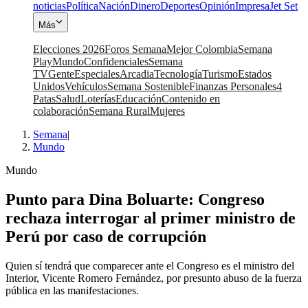
noticias
Política
Nación
Dinero
Deportes
Opinión
Impresa
Jet Set
Más
Elecciones 2026
Foros Semana
Mejor Colombia
Semana
Play
Mundo
Confidenciales
Semana
TV
Gente
Especiales
Arcadia
Tecnología
Turismo
Estados
Unidos
Vehículos
Semana Sostenible
Finanzas Personales
4
Patas
Salud
Loterías
Educación
Contenido en
colaboración
Semana Rural
Mujeres
Semana
|
Mundo
Mundo
Punto para Dina Boluarte: Congreso
rechaza interrogar al primer ministro de
Perú por caso de corrupción
Quien sí tendrá que comparecer ante el Congreso es el ministro del
Interior, Vicente Romero Fernández, por presunto abuso de la fuerza
pública en las manifestaciones.