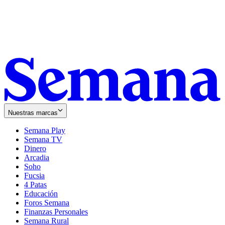
Nuestras marcas
Semana Play
Semana TV
Dinero
Arcadia
Soho
Opens
Fucsia
in
Opens
4 Patas
new
in
Educación
window
new
Foros Semana
window
Finanzas Personales
Semana Rural