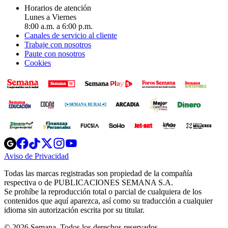
Horarios de atención
Lunes a Viernes
8:00 a.m. a 6:00 p.m.
Canales de servicio al cliente
Trabaje con nosotros
Paute con nosotros
Cookies
Opens
Opens
Opens
Opens
Opens
in
in
in
in
in
Aviso de Privacidad
Opens
new
new
new
new
new
in
window
window
window
window
window
Todas las marcas registradas son propiedad de la compañía
new
respectiva o de PUBLICACIONES SEMANA S.A.
window
Se prohíbe la reproducción total o parcial de cualquiera de los
contenidos que aquí aparezca, así como su traducción a cualquier
idioma sin autorización escrita por su titular.
© 2026 Semana. Todos los derechos reservados.