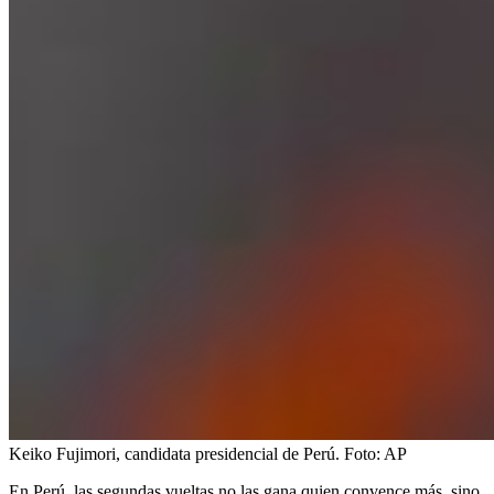
Keiko Fujimori, candidata presidencial de Perú.
Foto:
AP
En Perú, las segundas vueltas no las gana quien convence más, sino