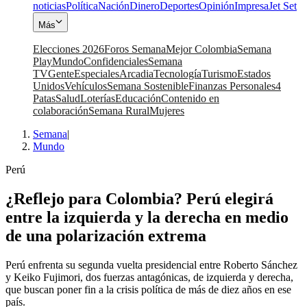
noticias
Política
Nación
Dinero
Deportes
Opinión
Impresa
Jet Set
Más
Elecciones 2026
Foros Semana
Mejor Colombia
Semana
Play
Mundo
Confidenciales
Semana
TV
Gente
Especiales
Arcadia
Tecnología
Turismo
Estados
Unidos
Vehículos
Semana Sostenible
Finanzas Personales
4
Patas
Salud
Loterías
Educación
Contenido en
colaboración
Semana Rural
Mujeres
Semana
|
Mundo
Perú
¿Reflejo para Colombia? Perú elegirá
entre la izquierda y la derecha en medio
de una polarización extrema
Perú enfrenta su segunda vuelta presidencial entre Roberto Sánchez
y Keiko Fujimori, dos fuerzas antagónicas, de izquierda y derecha,
que buscan poner fin a la crisis política de más de diez años en ese
país.