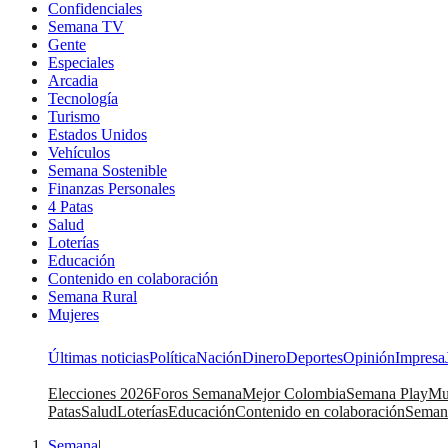
Confidenciales
Semana TV
Gente
Especiales
Arcadia
Tecnología
Turismo
Estados Unidos
Vehículos
Semana Sostenible
Finanzas Personales
4 Patas
Salud
Loterías
Educación
Contenido en colaboración
Semana Rural
Mujeres
Últimas noticias
Política
Nación
Dinero
Deportes
Opinión
Impresa
Elecciones 2026
Foros Semana
Mejor Colombia
Semana Play
Mu
Patas
Salud
Loterías
Educación
Contenido en colaboración
Seman
Semana
|