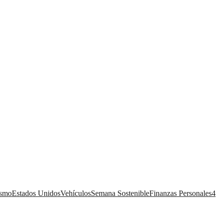
ismo
Estados Unidos
Vehículos
Semana Sostenible
Finanzas Personales
4