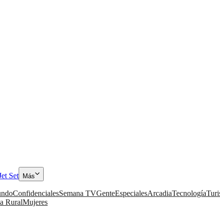
Jet Set
Más
ndo
Confidenciales
Semana TV
Gente
Especiales
Arcadia
Tecnología
Tur
a Rural
Mujeres