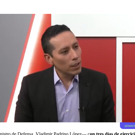
powere
inistro de Defensa, Vladimir Padrino López— c
on tres días de ejercic