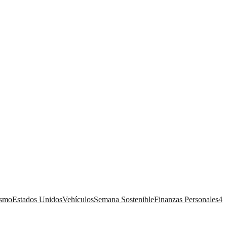
ismo
Estados Unidos
Vehículos
Semana Sostenible
Finanzas Personales
4