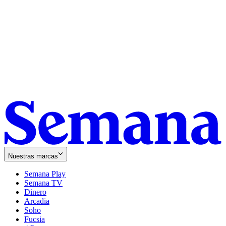
Nuestras marcas
Semana Play
Semana TV
Dinero
Arcadia
Soho
Opens
Fucsia
in
Opens