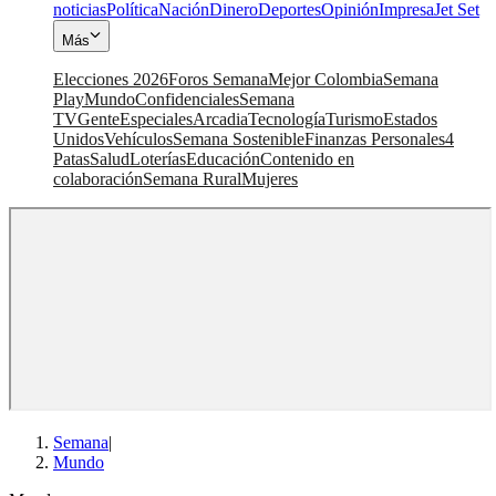
noticias
Política
Nación
Dinero
Deportes
Opinión
Impresa
Jet Set
Más
Elecciones 2026
Foros Semana
Mejor Colombia
Semana
Play
Mundo
Confidenciales
Semana
TV
Gente
Especiales
Arcadia
Tecnología
Turismo
Estados
Unidos
Vehículos
Semana Sostenible
Finanzas Personales
4
Patas
Salud
Loterías
Educación
Contenido en
colaboración
Semana Rural
Mujeres
Semana
|
Mundo