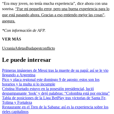
“Era muy joven, no tenía mucha experiencia”, dice ahora con una
sonrisa.
“Fue mi pequeño error, pero una buena experiencia para lo
que está pasando ahora. Gracias a eso entiendo mejor las cosas”,
asegura.
*Con información de AFP.
VER MÁS
Ucrania
Atletas
Budapest
conflicto
Le puede interesar
Primeras imágenes de Messi tras la muerte de su papá: así se le vio
llegando a Argentina
Pico y placa regional este domingo 9 de agosto: estos son los
horarios y la multa si lo incumple
Cristina Hurtado estuvo en la posesión presidencial, lució
despampanante ‘look’ y dejó palabras: “Colombia está por encima”
Tabla de posiciones de la Liga BetPlay tras victorias de Santa Fe,
Tolima y Fortaleza
Restaurante en el Tren de la Sabana: así es la experiencia sobre los
rieles capitalinos