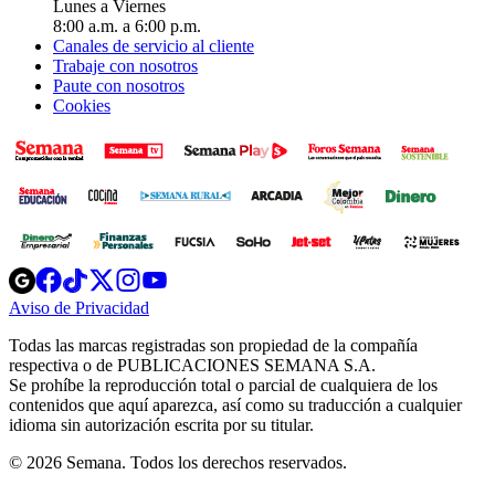
Lunes a Viernes
8:00 a.m. a 6:00 p.m.
Canales de servicio al cliente
Trabaje con nosotros
Paute con nosotros
Cookies
Opens
Opens
Opens
Opens
Opens
in
in
in
in
in
Aviso de Privacidad
Opens
new
new
new
new
new
in
window
window
window
window
window
Todas las marcas registradas son propiedad de la compañía
new
respectiva o de PUBLICACIONES SEMANA S.A.
window
Se prohíbe la reproducción total o parcial de cualquiera de los
contenidos que aquí aparezca, así como su traducción a cualquier
idioma sin autorización escrita por su titular.
© 2026 Semana. Todos los derechos reservados.