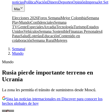
noticias
Política
Nación
Dinero
Deportes
Opinión
Impresa
Jet Set
Más
Elecciones 2026
Foros Semana
Mejor Colombia
Semana
Play
Mundo
Confidenciales
Semana
TV
Gente
Especiales
Arcadia
Tecnología
Turismo
Estados
Unidos
Vehículos
Semana Sostenible
Finanzas Personales
4
Patas
Salud
Loterías
Educación
Contenido en
colaboración
Semana Rural
Mujeres
Semana
|
Mundo
Mundo
Rusia pierde importante terreno en
Ucrania
La zona les permitía el tránsito de suministros desde Moscú.
Siga las noticias internacionales en Discover para conocer los
hechos globales de hoy