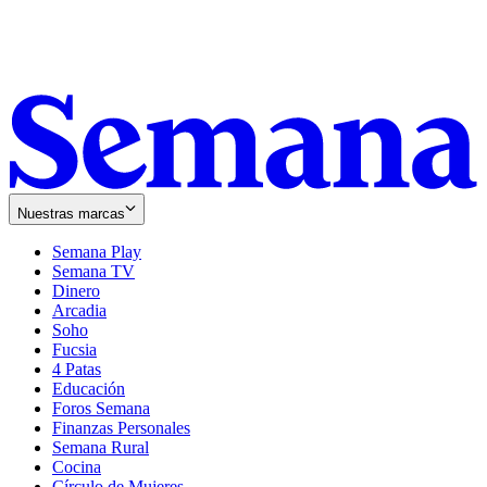
Nuestras marcas
Semana Play
Semana TV
Dinero
Arcadia
Soho
Opens
Fucsia
in
Opens
4 Patas
new
in
Educación
window
new
Foros Semana
window
Finanzas Personales
Semana Rural
Cocina
Círculo de Mujeres