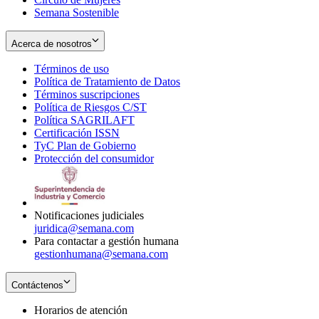
Semana Sostenible
Acerca de nosotros
Términos de uso
Opens
Política de Tratamiento de Datos
in
Opens
Términos suscripciones
new
Opens
in
Política de Riesgos C/ST
window
in
Opens
new
Política SAGRILAFT
Opens
new
in
window
Certificación ISSN
Opens
in
window
new
TyC Plan de Gobierno
in
new
Opens
window
Protección del consumidor
new
window
in
Opens
window
new
in
window
new
window
Notificaciones judiciales
juridica@semana.com
Para contactar a gestión humana
gestionhumana@semana.com
Contáctenos
Horarios de atención