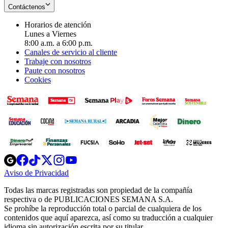
Contáctenos
Horarios de atención
Lunes a Viernes
8:00 a.m. a 6:00 p.m.
Canales de servicio al cliente
Trabaje con nosotros
Paute con nosotros
Cookies
Opens
Opens
Opens
Opens
Opens
in
in
in
in
in
Aviso de Privacidad
Opens
new
new
new
new
new
in
window
window
window
window
window
Todas las marcas registradas son propiedad de la compañía
new
respectiva o de PUBLICACIONES SEMANA S.A.
window
Se prohíbe la reproducción total o parcial de cualquiera de los
contenidos que aquí aparezca, así como su traducción a cualquier
idioma sin autorización escrita por su titular.