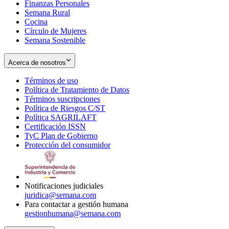
Finanzas Personales
Semana Rural
Cocina
Círculo de Mujeres
Semana Sostenible
Acerca de nosotros
Términos de uso
Opens
Política de Tratamiento de Datos
in
Opens
Términos suscripciones
new
Opens
in
Política de Riesgos C/ST
window
in
Opens
new
Política SAGRILAFT
Opens
new
in
window
Certificación ISSN
Opens
in
window
new
TyC Plan de Gobierno
in
new
Opens
window
Protección del consumidor
new
window
in
Opens
window
new
in
window
new
window
Notificaciones judiciales
juridica@semana.com
Para contactar a gestión humana
gestionhumana@semana.com