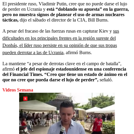
El presidente ruso, Vladimir Putin, cree que no puede darse el lujo
de perder en Ucrania y
está “doblando su apuesta” en la guerra,
pero no muestra signos de planear el uso de armas nucleares
tácticas,
dijo el sábado el director de la CIA, Bill Burns.
A pesar del fracaso de las fuerzas rusas en capturar Kiev y
sus
dificultades en los principales frentes en la región sureste del
Donbás, el líder ruso persiste en su opinión de que sus tropas
pueden derrotar a las de Ucrania
, afirmó Burns.
La mantiene “a pesar de derrotas clave en el campo de batalla”,
afirmó
el jefe del espionaje estadounidense en una conferencia
del Financial Times. “Creo que tiene un estado de ánimo en el
que no cree que pueda darse el lujo de perder”,
señaló.
Videos Semana