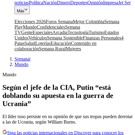
noticias
Política
Nación
Dinero
Deportes
Opinión
Impresa
Jet Set
Más
Elecciones 2026
Foros Semana
Mejor Colombia
Semana
Play
Mundo
Confidenciales
Semana
TV
Gente
Especiales
Arcadia
Tecnología
Turismo
Estados
Unidos
Vehículos
Semana Sostenible
Finanzas Personales
4
Patas
Salud
Loterías
Educación
Contenido en
colaboración
Semana Rural
Mujeres
Semana
|
Mundo
Mundo
Según el jefe de la CIA, Putin “está
doblando su apuesta en la guerra de
Ucrania”
El líder ruso persiste en su opinión de que sus tropas pueden derrotar
a las de Ucrania, según William Burns.
Siga las noticias internacionales en Discover para conocer los