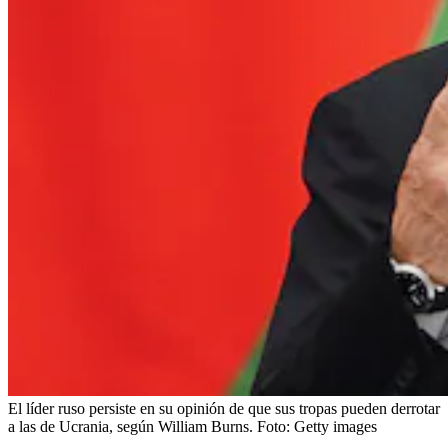
El líder ruso persiste en su opinión de que sus tropas pueden derrotar
a las de Ucrania, según William Burns.
Foto:
Getty images