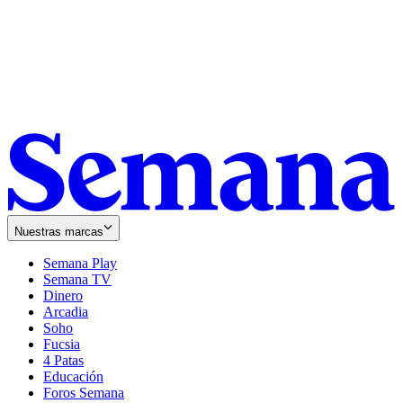
Nuestras marcas
Semana Play
Semana TV
Dinero
Arcadia
Soho
Opens
Fucsia
in
Opens
4 Patas
new
in
Educación
window
new
Foros Semana
window