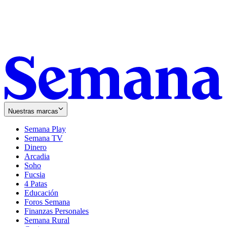
Nuestras marcas
Semana Play
Semana TV
Dinero
Arcadia
Soho
Opens
Fucsia
in
Opens
4 Patas
new
in
Educación
window
new
Foros Semana
window
Finanzas Personales
Semana Rural