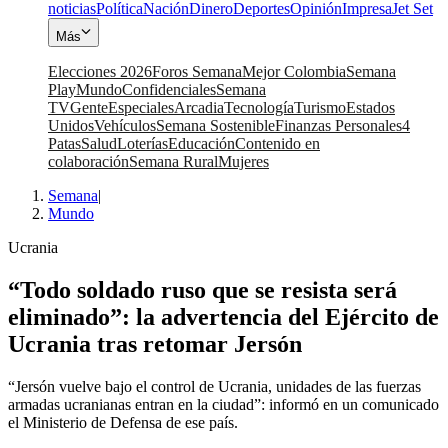
noticias
Política
Nación
Dinero
Deportes
Opinión
Impresa
Jet Set
Más
Elecciones 2026
Foros Semana
Mejor Colombia
Semana
Play
Mundo
Confidenciales
Semana
TV
Gente
Especiales
Arcadia
Tecnología
Turismo
Estados
Unidos
Vehículos
Semana Sostenible
Finanzas Personales
4
Patas
Salud
Loterías
Educación
Contenido en
colaboración
Semana Rural
Mujeres
Semana
|
Mundo
Ucrania
“Todo soldado ruso que se resista será
eliminado”: la advertencia del Ejército de
Ucrania tras retomar Jersón
“Jersón vuelve bajo el control de Ucrania, unidades de las fuerzas
armadas ucranianas entran en la ciudad”: informó en un comunicado
el Ministerio de Defensa de ese país.