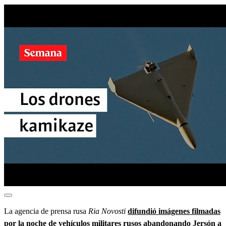
La agencia de prensa rusa
Ria Novosti
difundió imágenes filmadas
por la noche de vehículos militares rusos abandonando Jersón a