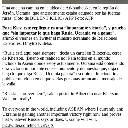
Una anciana camina en la aldea de Arkhanhelske, en la región de
Jersón, Ucrania, que anteriormente estaba ocupada por las fuerzas
rusas. (Foto de BULENT KILIC / AFP
Foto:
AFP
Para Kiev, este repliegue es una “importante victoria”, y prueba
que “sin importar lo que haga Rusia, Ucrania va a ganar”,
afirmó el viernes en Twitter el ministro ucraniano de Relaciones
Exteriores, Dmytro Kuleba.
“Rusia está aquí para siempre”, decía un cartel en Bilozerka, cerca
de Kherson. ¡Bueno en realidad no! Para todos en el mundo,
incluida la Asean donde estoy actualmente: Ucrania está obteniendo
otra victoria importante en este momento y demuestra que, diga o
haga lo que diga Rusia, Ucrania ganará” escribió el funcionario al
publicar un video en el que varias personas arrancan el mensaje de
la valla.
“Russia is forever here”, said a poster in Bilozerka near Kherson.
Well, not really!
To everyone in the world, including ASEAN where I currently am:
Ukraine is gaining another important victory right now and proves
that whatever Russia says or does, Ukraine will win.
pic.twitter.com/8bc4JGNajX