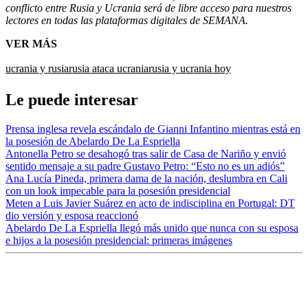
conflicto entre Rusia y Ucrania será de libre acceso para nuestros
lectores en todas las plataformas digitales de SEMANA.
VER MÁS
ucrania y rusia
rusia ataca ucrania
rusia y ucrania hoy
Le puede interesar
Prensa inglesa revela escándalo de Gianni Infantino mientras está en
la posesión de Abelardo De La Espriella
Antonella Petro se desahogó tras salir de Casa de Nariño y envió
sentido mensaje a su padre Gustavo Petro: “Esto no es un adiós”
Ana Lucía Pineda, primera dama de la nación, deslumbra en Cali
con un look impecable para la posesión presidencial
Meten a Luis Javier Suárez en acto de indisciplina en Portugal: DT
dio versión y esposa reaccionó
Abelardo De La Espriella llegó más unido que nunca con su esposa
e hijos a la posesión presidencial: primeras imágenes