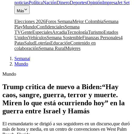
noticias
Política
Nación
Dinero
Deportes
Opinión
Impresa
Jet Set
Más
Elecciones 2026
Foros Semana
Mejor Colombia
Semana
Play
Mundo
Confidenciales
Semana
TV
Gente
Especiales
Arcadia
Tecnología
Turismo
Estados
Unidos
Vehículos
Semana Sostenible
Finanzas Personales
4
Patas
Salud
Loterías
Educación
Contenido en
colaboración
Semana Rural
Mujeres
Semana
|
Mundo
Mundo
Trump critica de nuevo a Biden:“Hay
caos, sangre, guerra, terror y muerte.
Miren lo que está ocurriendo hoy” en la
guerra entre Israel y Hamás
El exmandatario se dirigió a sus seguidores en un discurso,que duró
más de hora y media, en un centro de convenciones en West Palm