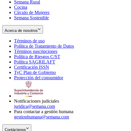
Semana Rural
Cocina
Círculo de Mujeres
Semana Sostenible
Acerca de nosotros
Términos de uso
Opens
Política de Tratamiento de Datos
in
Opens
Términos suscripciones
new
Opens
in
Política de Riesgos C/ST
window
in
Opens
new
Política SAGRILAFT
Opens
new
in
window
Certificación ISSN
Opens
in
window
new
TyC Plan de Gobierno
in
new
Opens
window
Protección del consumidor
new
window
in
Opens
window
new
in
window
new
window
Notificaciones judiciales
juridica@semana.com
Para contactar a gestión humana
gestionhumana@semana.com
Contáctenos