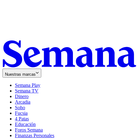
Nuestras marcas
Semana Play
Semana TV
Dinero
Arcadia
Soho
Opens
Fucsia
in
Opens
4 Patas
new
in
Educación
window
new
Foros Semana
window
Finanzas Personales