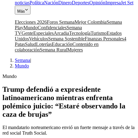
noticias
Política
Nación
Dinero
Deportes
Opinión
Impresa
Jet Set
Más
Elecciones 2026
Foros Semana
Mejor Colombia
Semana
Play
Mundo
Confidenciales
Semana
TV
Gente
Especiales
Arcadia
Tecnología
Turismo
Estados
Unidos
Vehículos
Semana Sostenible
Finanzas Personales
4
Patas
Salud
Loterías
Educación
Contenido en
colaboración
Semana Rural
Mujeres
Semana
|
Mundo
Mundo
Trump defendió a expresidente
latinoamericano mientras enfrenta
polémico juicio: “Estaré observando la
caza de brujas”
El mandatario norteamericano envió un fuerte mensaje a través de la
red social Truth Social.