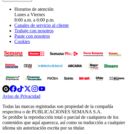
Horarios de atención
Lunes a Viernes
8:00 a.m. a 6:00 p.m.
Canales de servicio al cliente
Trabaje con nosotros
Paute con nosotros
Cookies
Opens
Opens
Opens
Opens
Opens
in
in
in
in
in
Aviso de Privacidad
Opens
new
new
new
new
new
in
window
window
window
window
window
Todas las marcas registradas son propiedad de la compañía
new
respectiva o de PUBLICACIONES SEMANA S.A.
window
Se prohíbe la reproducción total o parcial de cualquiera de los
contenidos que aquí aparezca, así como su traducción a cualquier
idioma sin autorización escrita por su titular.