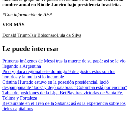
cumbre anual en Río de Janeiro bajo presidencia brasileña.
*Con información de AFP.
VER MÁS
Donald Trump
Jair Bolsonaro
Lula da Silva
Le puede interesar
Primeras imágenes de Messi tras la muerte de su papá: así se le vio
llegando a Argentina
Pico y placa regional este domingo 9 de agosto: estos son los
horarios y la multa si lo incumple
Cristina Hurtado estuvo en la posesión presidencial, lució
despampanante ‘look’ y dejó palabras: “Colombia está por encima”
Tabla de posiciones de la Liga BetPlay tras victorias de Santa Fe,
Tolima y Fortaleza
Restaurante en el Tren de la Sabana: así es la experiencia sobre los
rieles capitalinos