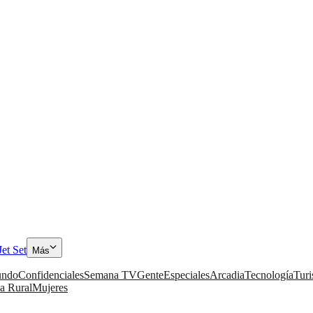
Jet Set
Más
ndo
Confidenciales
Semana TV
Gente
Especiales
Arcadia
Tecnología
Tur
a Rural
Mujeres