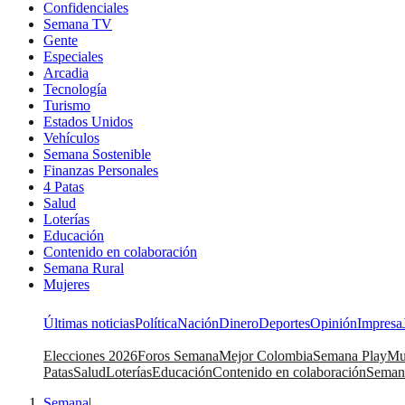
Confidenciales
Semana TV
Gente
Especiales
Arcadia
Tecnología
Turismo
Estados Unidos
Vehículos
Semana Sostenible
Finanzas Personales
4 Patas
Salud
Loterías
Educación
Contenido en colaboración
Semana Rural
Mujeres
Últimas noticias
Política
Nación
Dinero
Deportes
Opinión
Impresa
Elecciones 2026
Foros Semana
Mejor Colombia
Semana Play
Mu
Patas
Salud
Loterías
Educación
Contenido en colaboración
Seman
Semana
|