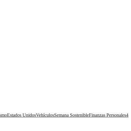
ismo
Estados Unidos
Vehículos
Semana Sostenible
Finanzas Personales
4