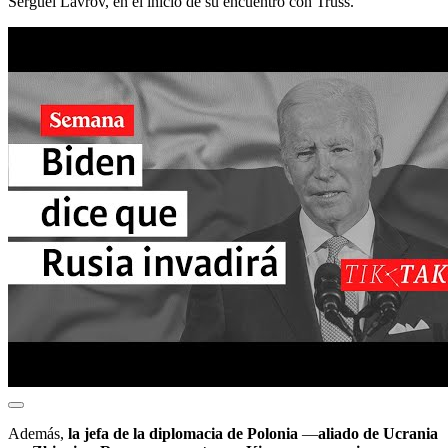
Serguéi Lavrov, en el inicio de su encuentro con Truss.
Además,
la jefa de la diplomacia de Polonia
—
aliado de Ucrania