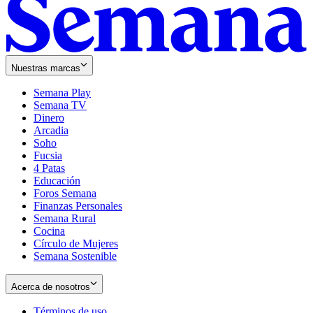
Nuestras marcas
Semana Play
Semana TV
Dinero
Arcadia
Soho
Opens
Fucsia
in
Opens
4 Patas
new
in
Educación
window
new
Foros Semana
window
Finanzas Personales
Semana Rural
Cocina
Círculo de Mujeres
Semana Sostenible
Acerca de nosotros
Términos de uso
Opens