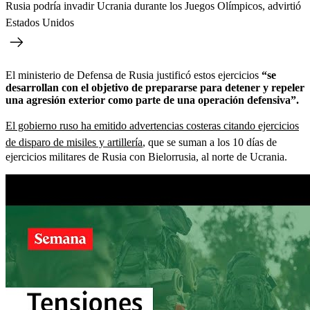
Rusia podría invadir Ucrania durante los Juegos Olímpicos, advirtió
Estados Unidos
El ministerio de Defensa de Rusia justificó estos ejercicios
“se
desarrollan con el objetivo de prepararse para detener y repeler
una agresión exterior como parte de una operación defensiva”.
El gobierno ruso ha emitido advertencias costeras citando ejercicios
de disparo de misiles y artillería
, que se suman a los 10 días de
ejercicios militares de Rusia con Bielorrusia, al norte de Ucrania.