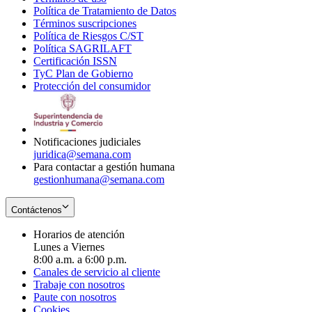
Política de Tratamiento de Datos
in
Opens
Términos suscripciones
new
Opens
in
Política de Riesgos C/ST
window
in
Opens
new
Política SAGRILAFT
Opens
new
in
window
Certificación ISSN
Opens
in
window
new
TyC Plan de Gobierno
in
new
Opens
window
Protección del consumidor
new
window
in
Opens
window
new
in
window
new
window
Notificaciones judiciales
juridica@semana.com
Para contactar a gestión humana
gestionhumana@semana.com
Contáctenos
Horarios de atención
Lunes a Viernes
8:00 a.m. a 6:00 p.m.
Canales de servicio al cliente
Trabaje con nosotros
Paute con nosotros
Cookies