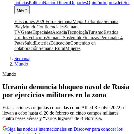
noticias
Política
Nación
Dinero
Deportes
Opinión
Impresa
Jet Set
Más
Elecciones 2026
Foros Semana
Mejor Colombia
Semana
Play
Mundo
Confidenciales
Semana
TV
Gente
Especiales
Arcadia
Tecnología
Turismo
Estados
Unidos
Vehículos
Semana Sostenible
Finanzas Personales
4
Patas
Salud
Loterías
Educación
Contenido en
colaboración
Semana Rural
Mujeres
Semana
|
Mundo
Mundo
Ucrania denuncia bloqueo naval de Rusia
por ejercicios militares en la zona
Estas acciones conjuntas conocidas como Allied Resolve 2022 se
llevan a cabo hasta el 20 de febrero en cinco campos militares,
cuatro bases aéreas y “varios lugares” de Bielorrusia.
Siga las noticias internacionales en Discover para conocer los