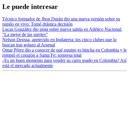
Le puede interesar
Técnico formador de Jhon Durán dio una nueva versión sobre su
pupilo en vivo: Tomó drástica decisión
Lucas González dio pista sobre nueva salida en Atlético Nacional:
“La mejor de las suertes”
Nelson Deossa, apetecido en Inglaterra: los cinco clubes que lo
buscan tras golazo al Arsenal
Omar Pérez dio a conocer de qué equipo es hincha en Colombia y le
rompió el corazón a Santa Fe: sorpresa total
¿Es un buen momento para vender su carro usado en Colombia? Así
está el mercado actualmente