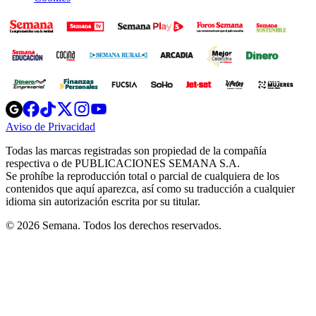
Opens
Opens
Opens
Opens
Opens
in
in
in
in
in
Aviso de Privacidad
Opens
new
new
new
new
new
in
window
window
window
window
window
Todas las marcas registradas son propiedad de la compañía
new
respectiva o de PUBLICACIONES SEMANA S.A.
window
Se prohíbe la reproducción total o parcial de cualquiera de los
contenidos que aquí aparezca, así como su traducción a cualquier
idioma sin autorización escrita por su titular.
© 2026 Semana. Todos los derechos reservados.