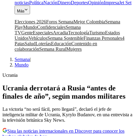
noticias
Política
Nación
Dinero
Deportes
Opinión
Impresa
Jet Set
Más
Elecciones 2026
Foros Semana
Mejor Colombia
Semana
Play
Mundo
Confidenciales
Semana
TV
Gente
Especiales
Arcadia
Tecnología
Turismo
Estados
Unidos
Vehículos
Semana Sostenible
Finanzas Personales
4
Patas
Salud
Loterías
Educación
Contenido en
colaboración
Semana Rural
Mujeres
Semana
|
Mundo
Ucrania
Ucrania derrotará a Rusia “antes de
finales de año”, según mandos militares
La victoria “no será fácil, pero llegará”, declaró el jefe de
inteligencia militar de Ucrania, Kyrylo Budanov, en una entrevista a
la televisión británica Sky News.
Siga las noticias internacionales en Discover para conocer los