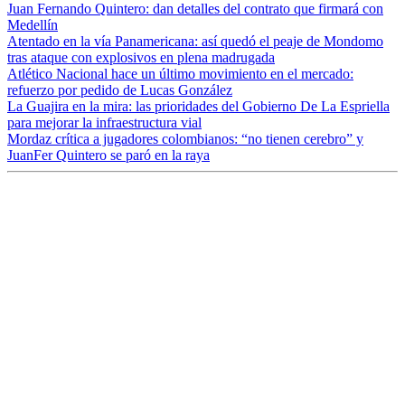
Juan Fernando Quintero: dan detalles del contrato que firmará con
Medellín
Atentado en la vía Panamericana: así quedó el peaje de Mondomo
tras ataque con explosivos en plena madrugada
Atlético Nacional hace un último movimiento en el mercado:
refuerzo por pedido de Lucas González
La Guajira en la mira: las prioridades del Gobierno De La Espriella
para mejorar la infraestructura vial
Mordaz crítica a jugadores colombianos: “no tienen cerebro” y
JuanFer Quintero se paró en la raya