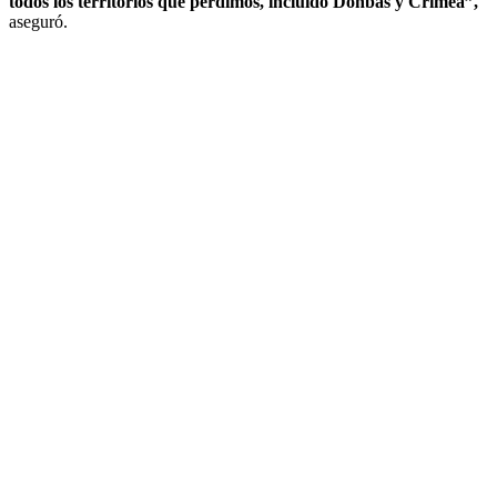
todos los territorios que perdimos, incluido Donbás y Crimea”,
aseguró.