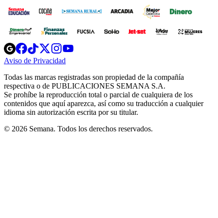
Opens
Opens
Opens
Opens
Opens
in
in
in
in
in
Aviso de Privacidad
Opens
new
new
new
new
new
in
window
window
window
window
window
Todas las marcas registradas son propiedad de la compañía
new
respectiva o de PUBLICACIONES SEMANA S.A.
window
Se prohíbe la reproducción total o parcial de cualquiera de los
contenidos que aquí aparezca, así como su traducción a cualquier
idioma sin autorización escrita por su titular.
© 2026 Semana. Todos los derechos reservados.