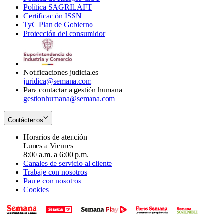
Política SAGRILAFT
Opens
new
in
window
Certificación ISSN
Opens
in
window
new
TyC Plan de Gobierno
in
new
Opens
window
Protección del consumidor
new
window
in
Opens
window
new
in
window
new
window
Notificaciones judiciales
juridica@semana.com
Para contactar a gestión humana
gestionhumana@semana.com
Contáctenos
Horarios de atención
Lunes a Viernes
8:00 a.m. a 6:00 p.m.
Canales de servicio al cliente
Trabaje con nosotros
Paute con nosotros
Cookies