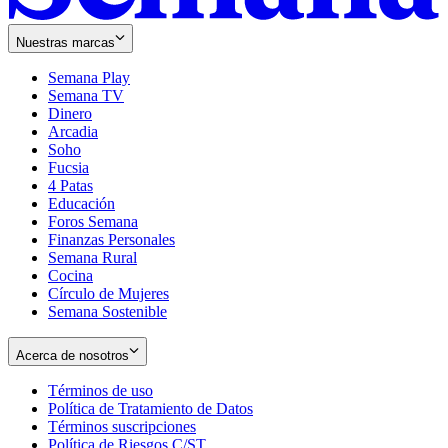
Nuestras marcas
Semana Play
Semana TV
Dinero
Arcadia
Soho
Opens
Fucsia
in
Opens
4 Patas
new
in
Educación
window
new
Foros Semana
window
Finanzas Personales
Semana Rural
Cocina
Círculo de Mujeres
Semana Sostenible
Acerca de nosotros
Términos de uso
Opens
Política de Tratamiento de Datos
in
Opens
Términos suscripciones
new
Opens
in
Política de Riesgos C/ST
window
in
Opens
new