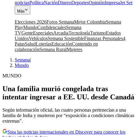
noticias
Política
Nación
Dinero
Deportes
Opinión
Impresa
Jet Set
Más
Elecciones 2026
Foros Semana
Mejor Colombia
Semana
Play
Mundo
Confidenciales
Semana
TV
Gente
Especiales
Arcadia
Tecnología
Turismo
Estados
Unidos
Vehículos
Semana Sostenible
Finanzas Personales
4
Patas
Salud
Loterías
Educación
Contenido en
colaboración
Semana Rural
Mujeres
Semana
|
Mundo
MUNDO
Una familia murió congelada tras
intentar ingresar a EE. UU. desde Canadá
Según información oficial, las cuatro personas pertenecían a una
familia de India y murieron por “exposición a condiciones climáticas
extremas”.
Siga las noticias internacionales en Discover para conocer los