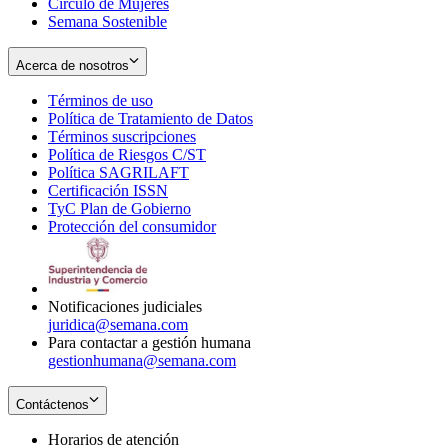
Círculo de Mujeres
Semana Sostenible
Acerca de nosotros
Términos de uso
Opens
Política de Tratamiento de Datos
in
Opens
Términos suscripciones
new
Opens
in
Política de Riesgos C/ST
window
in
Opens
new
Política SAGRILAFT
Opens
new
in
window
Certificación ISSN
Opens
in
window
new
TyC Plan de Gobierno
in
new
Opens
window
Protección del consumidor
new
window
in
Opens
window
new
in
window
new
window
Notificaciones judiciales
juridica@semana.com
Para contactar a gestión humana
gestionhumana@semana.com
Contáctenos
Horarios de atención