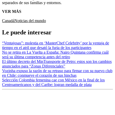
separados de sus familias y entornos.
VER MÁS
Canadá
Noticias del mundo
Le puede interesar
“Ventajosas”: molestia en ‘MasterChef Celebrity’ por la ventaja de
tiempo en el atril que desató la furia de los participantes
No se retira en La Vuelta a España: Nairo Quintana confirma cuál
será su última competencia antes del retiro
El último decreto del MinTransporte de Petro: estos son los cambios
anunciados para “Zonas Diferenciales”
Vozinha expuso la razón de su retraso para firmar con su nuevo club
en Chile: conmueve el corazón de sus hinchas
Selección Colombia femenina cae con México en la final de los
Centroamericanos y del Caribe: logran medalla de plata