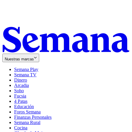
Nuestras marcas
Semana Play
Semana TV
Dinero
Arcadia
Soho
Opens
Fucsia
in
Opens
4 Patas
new
in
Educación
window
new
Foros Semana
window
Finanzas Personales
Semana Rural
Cocina