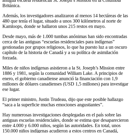
antigua escuela residencial St. Joseph’s Mission en la Columbia
Británica.
Además, los investigadores analizaron al menos 14 hectáreas de las
480 que tenía el lugar, situado a unos 300 kilómetros al norte de
Kamloops, donde se hallaron unos 215 restos en mayo.
Desde mayo, más de 1.000 tumbas anónimas han sido encontradas
cerca de las antiguas “escuelas residenciales para indígenas”
gestionadas por grupos religiosos, lo que ha puesto luz a un oscuro
capítulo de la historia de Canadá y a su política de asimilación
forzada.
Miles de niños indígenas asistieron a la St. Joseph’s Mission entre
1886 y 1981, según la comunidad William Lake. A principios de
enero, el gobierno canadiense anunció la financiación con 1,9
millones de dólares canadienses (USD 1,5 millones) para investigar
ese lugar.
El primer ministro, Justin Trudeau, dijo que este posible hallazgo
“saca a la superficie muchas emociones angustiantes”.
Hay numerosas investigaciones desplegadas en el país sobre las
antiguas escuelas residenciales, donde se estima que desaparecieron
entre 4.000 y 6.000 niños, según las autoridades. En total, unos
150.000 niños indígenas acudieron a estos centros en Canadá,