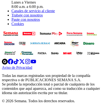
Lunes a Viernes
8:00 a.m. a 6:00 p.m.
Canales de servicio al cliente
Trabaje con nosotros
Paute con nosotros
Cookies
Opens
Opens
Opens
Opens
Opens
in
in
in
in
in
Aviso de Privacidad
Opens
new
new
new
new
new
in
window
window
window
window
window
Todas las marcas registradas son propiedad de la compañía
new
respectiva o de PUBLICACIONES SEMANA S.A.
window
Se prohíbe la reproducción total o parcial de cualquiera de los
contenidos que aquí aparezca, así como su traducción a cualquier
idioma sin autorización escrita por su titular.
© 2026 Semana. Todos los derechos reservados.