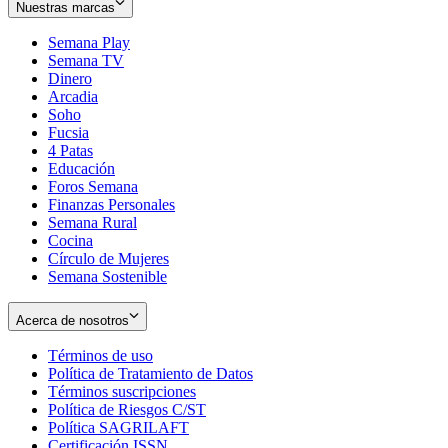
Nuestras marcas
Semana Play
Semana TV
Dinero
Arcadia
Soho
Opens
Fucsia
in
Opens
4 Patas
new
in
Educación
window
new
Foros Semana
window
Finanzas Personales
Semana Rural
Cocina
Círculo de Mujeres
Semana Sostenible
Acerca de nosotros
Términos de uso
Opens
Política de Tratamiento de Datos
in
Opens
Términos suscripciones
new
Opens
in
Política de Riesgos C/ST
window
in
Opens
new
Política SAGRILAFT
Opens
new
in
window
Certificación ISSN
Opens
in
window
new