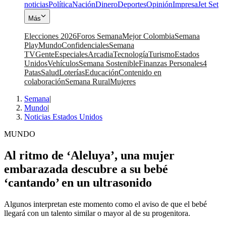
noticias
Política
Nación
Dinero
Deportes
Opinión
Impresa
Jet Set
Más
Elecciones 2026
Foros Semana
Mejor Colombia
Semana
Play
Mundo
Confidenciales
Semana
TV
Gente
Especiales
Arcadia
Tecnología
Turismo
Estados
Unidos
Vehículos
Semana Sostenible
Finanzas Personales
4
Patas
Salud
Loterías
Educación
Contenido en
colaboración
Semana Rural
Mujeres
Semana
|
Mundo
|
Noticias Estados Unidos
MUNDO
Al ritmo de ‘Aleluya’, una mujer
embarazada descubre a su bebé
‘cantando’ en un ultrasonido
Algunos interpretan este momento como el aviso de que el bebé
llegará con un talento similar o mayor al de su progenitora.