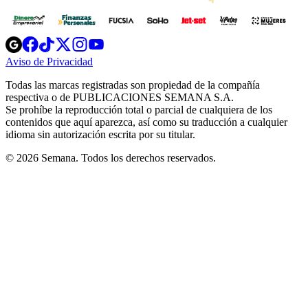
Opens
Opens
Opens
Opens
Opens
in
in
in
in
in
Aviso de Privacidad
Opens
new
new
new
new
new
in
window
window
window
window
window
Todas las marcas registradas son propiedad de la compañía
new
respectiva o de PUBLICACIONES SEMANA S.A.
window
Se prohíbe la reproducción total o parcial de cualquiera de los
contenidos que aquí aparezca, así como su traducción a cualquier
idioma sin autorización escrita por su titular.
© 2026 Semana. Todos los derechos reservados.