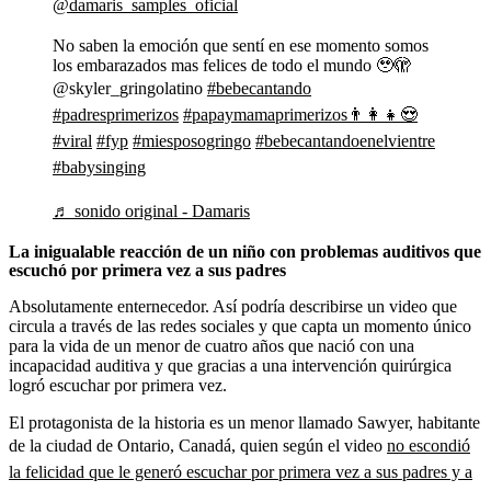
@damaris_samples_oficial
No saben la emoción que sentí en ese momento somos
los embarazados mas felices de todo el mundo 🥹🫣
@skyler_gringolatino
#bebecantando
#padresprimerizos
#papaymamaprimerizos👨‍👩‍👧😍
#viral
#fyp
#miesposogringo
#bebecantandoenelvientre
#babysinging
♬ sonido original - Damaris
La inigualable reacción de un niño con problemas auditivos que
escuchó por primera vez a sus padres
Absolutamente enternecedor. Así podría describirse un video que
circula a través de las redes sociales y que capta un momento único
para la vida de
un menor de cuatro años que nació con una
incapacidad auditiva y que gracias a una intervención quirúrgica
logró escuchar por primera vez.
El protagonista de la historia es un menor llamado
Sawyer, habitante
de la ciudad de Ontario, Canadá, quien según el video
no escondió
la felicidad que le generó escuchar por primera vez a sus padres y a