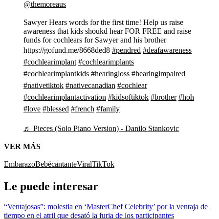
@themoreaus
Sawyer Hears words for the first time! Help us raise
awareness that kids shoukd hear FOR FREE and raise
funds for cochlears for Sawyer and his brother
https://gofund.me/8668ded8
#pendred
#deafawareness
#cochlearimplant
#cochlearimplants
#cochlearimplantkids
#hearingloss
#hearingimpaired
#nativetiktok
#nativecanadian
#cochlear
#cochlearimplantactivation
#kidsoftiktok
#brother
#hoh
#love
#blessed
#french
#family
♬ Pieces (Solo Piano Version) - Danilo Stankovic
VER MÁS
Embarazo
Bebé
cantante
Viral
TikTok
Le puede interesar
“Ventajosas”: molestia en ‘MasterChef Celebrity’ por la ventaja de
tiempo en el atril que desató la furia de los participantes