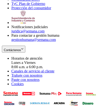
TyC Plan de Gobierno
in
new
Opens
window
Protección del consumidor
new
window
in
Opens
window
new
in
window
new
window
Notificaciones judiciales
juridica@semana.com
Para contactar a gestión humana
gestionhumana@semana.com
Contáctenos
Horarios de atención
Lunes a Viernes
8:00 a.m. a 6:00 p.m.
Canales de servicio al cliente
Trabaje con nosotros
Paute con nosotros
Cookies