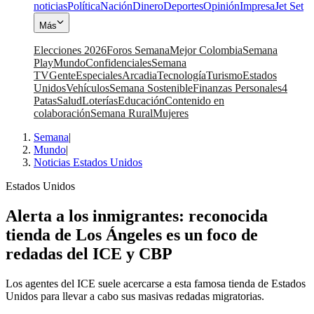
noticias
Política
Nación
Dinero
Deportes
Opinión
Impresa
Jet Set
Más
Elecciones 2026
Foros Semana
Mejor Colombia
Semana
Play
Mundo
Confidenciales
Semana
TV
Gente
Especiales
Arcadia
Tecnología
Turismo
Estados
Unidos
Vehículos
Semana Sostenible
Finanzas Personales
4
Patas
Salud
Loterías
Educación
Contenido en
colaboración
Semana Rural
Mujeres
Semana
|
Mundo
|
Noticias Estados Unidos
Estados Unidos
Alerta a los inmigrantes: reconocida
tienda de Los Ángeles es un foco de
redadas del ICE y CBP
Los agentes del ICE suele acercarse a esta famosa tienda de Estados
Unidos para llevar a cabo sus masivas redadas migratorias.