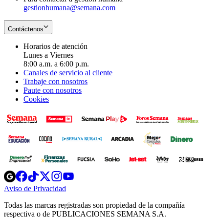
gestionhumana@semana.com
Contáctenos
Horarios de atención
Lunes a Viernes
8:00 a.m. a 6:00 p.m.
Canales de servicio al cliente
Trabaje con nosotros
Paute con nosotros
Cookies
Opens
Opens
Opens
Opens
Opens
in
in
in
in
in
Aviso de Privacidad
Opens
new
new
new
new
new
in
window
window
window
window
window
Todas las marcas registradas son propiedad de la compañía
new
respectiva o de PUBLICACIONES SEMANA S.A.
window