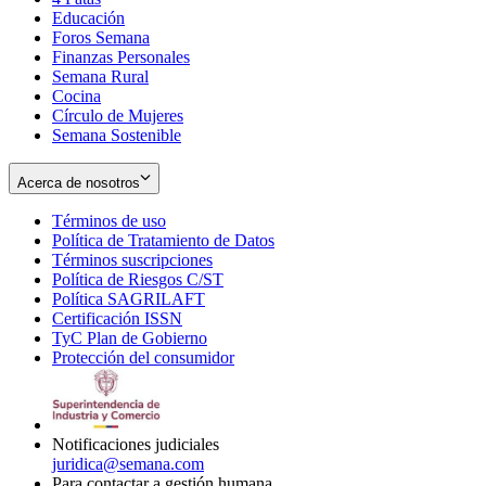
Educación
window
new
Foros Semana
window
Finanzas Personales
Semana Rural
Cocina
Círculo de Mujeres
Semana Sostenible
Acerca de nosotros
Términos de uso
Opens
Política de Tratamiento de Datos
in
Opens
Términos suscripciones
new
Opens
in
Política de Riesgos C/ST
window
in
Opens
new
Política SAGRILAFT
Opens
new
in
window
Certificación ISSN
Opens
in
window
new
TyC Plan de Gobierno
in
new
Opens
window
Protección del consumidor
new
window
in
Opens
window
new
in
window
new
window
Notificaciones judiciales
juridica@semana.com
Para contactar a gestión humana