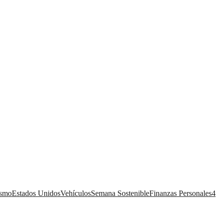
ismo
Estados Unidos
Vehículos
Semana Sostenible
Finanzas Personales
4