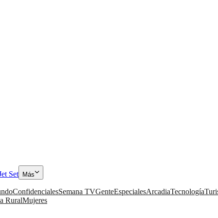
Jet Set
Más
ndo
Confidenciales
Semana TV
Gente
Especiales
Arcadia
Tecnología
Tur
a Rural
Mujeres