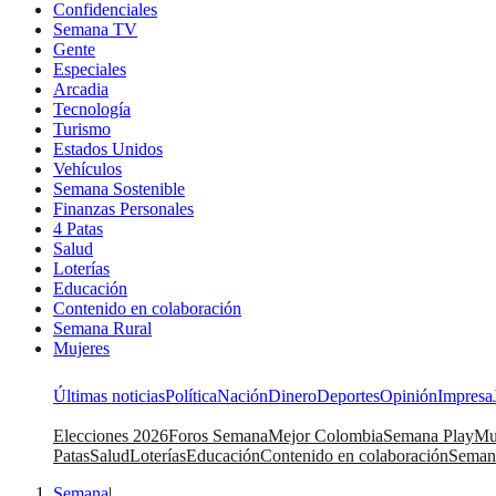
Confidenciales
Semana TV
Gente
Especiales
Arcadia
Tecnología
Turismo
Estados Unidos
Vehículos
Semana Sostenible
Finanzas Personales
4 Patas
Salud
Loterías
Educación
Contenido en colaboración
Semana Rural
Mujeres
Últimas noticias
Política
Nación
Dinero
Deportes
Opinión
Impresa
Elecciones 2026
Foros Semana
Mejor Colombia
Semana Play
Mu
Patas
Salud
Loterías
Educación
Contenido en colaboración
Seman
Semana
|