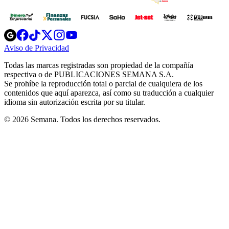
Opens
Opens
Opens
Opens
Opens
in
in
in
in
in
Aviso de Privacidad
Opens
new
new
new
new
new
in
window
window
window
window
window
Todas las marcas registradas son propiedad de la compañía
new
respectiva o de PUBLICACIONES SEMANA S.A.
window
Se prohíbe la reproducción total o parcial de cualquiera de los
contenidos que aquí aparezca, así como su traducción a cualquier
idioma sin autorización escrita por su titular.
© 2026 Semana. Todos los derechos reservados.