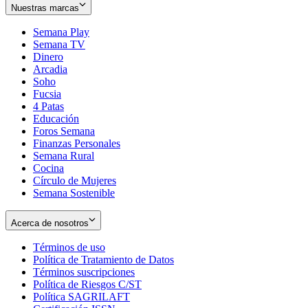
Nuestras marcas
Semana Play
Semana TV
Dinero
Arcadia
Soho
Opens
Fucsia
in
Opens
4 Patas
new
in
Educación
window
new
Foros Semana
window
Finanzas Personales
Semana Rural
Cocina
Círculo de Mujeres
Semana Sostenible
Acerca de nosotros
Términos de uso
Opens
Política de Tratamiento de Datos
in
Opens
Términos suscripciones
new
Opens
in
Política de Riesgos C/ST
window
in
Opens
new
Política SAGRILAFT
Opens
new
in
window