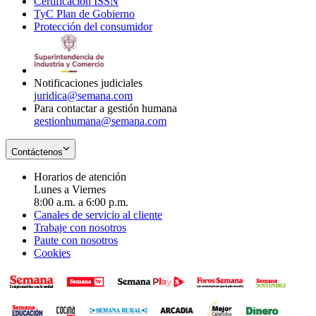
Certificación ISSN
Opens
in
window
new
TyC Plan de Gobierno
in
new
Opens
window
Protección del consumidor
new
window
in
Opens
window
new
in
window
new
window
Notificaciones judiciales
juridica@semana.com
Para contactar a gestión humana
gestionhumana@semana.com
Contáctenos
Horarios de atención
Lunes a Viernes
8:00 a.m. a 6:00 p.m.
Canales de servicio al cliente
Trabaje con nosotros
Paute con nosotros
Cookies