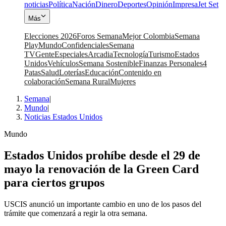
noticias
Política
Nación
Dinero
Deportes
Opinión
Impresa
Jet Set
Más
Elecciones 2026
Foros Semana
Mejor Colombia
Semana
Play
Mundo
Confidenciales
Semana
TV
Gente
Especiales
Arcadia
Tecnología
Turismo
Estados
Unidos
Vehículos
Semana Sostenible
Finanzas Personales
4
Patas
Salud
Loterías
Educación
Contenido en
colaboración
Semana Rural
Mujeres
Semana
|
Mundo
|
Noticias Estados Unidos
Mundo
Estados Unidos prohíbe desde el 29 de
mayo la renovación de la Green Card
para ciertos grupos
USCIS anunció un importante cambio en uno de los pasos del
trámite que comenzará a regir la otra semana.